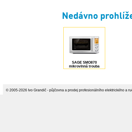
Nedávno prohlíž
SAGE SMO870
mikrovlnná trouba
Combi 3v1
© 2005-2026 Ivo Grandič - půjčovna a prodej profesionálního elektrického a ručn