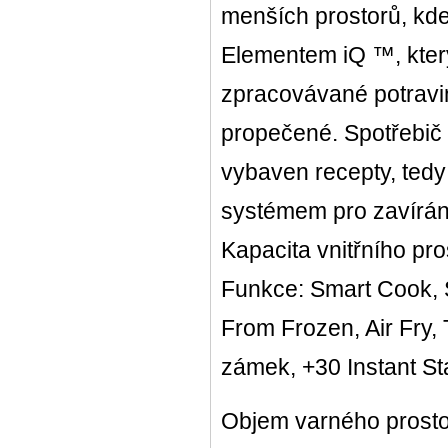
menších prostorů, kd
Elementem iQ ™, který
zpracovávané potravi
propečené. Spotřebič 
vybaven recepty, tedy
systémem pro zavírání
Kapacita vnitřního pro
Funkce: Smart Cook, 
From Frozen, Air Fry, 
zámek, +30 Instant Star
Objem varného prostor