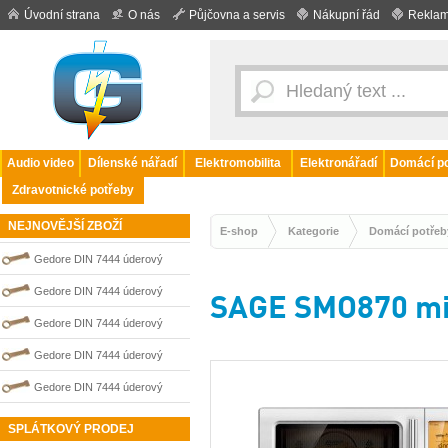
Úvodní strana
O nás
Půjčovna a servis
Nákupní řád
Reklam
Audio video
Dílenské nářadí
Elektromobilita
Elektronářadí
Domácí po
Zdravotnické potřeby
NEJNOVĚJŠÍ ZBOŽÍ
E-shop
Kategorie
Domácí potřeb
Gedore DIN 7444 úderový
nejiskřivý plochý (palcový) klíč
Gedore DIN 7444 úderový
SAGE SMO870 mik
0100210S
nejiskřivý plochý (palcový) klíč
Gedore DIN 7444 úderový
0100211S
nejiskřivý plochý (palcový) klíč
Gedore DIN 7444 úderový
0100205S
nejiskřivý plochý (palcový) klíč
Gedore DIN 7444 úderový
0100206S
nejiskřivý plochý (palcový) klíč
SPLÁTKOVÝ PRODEJ
0100209S