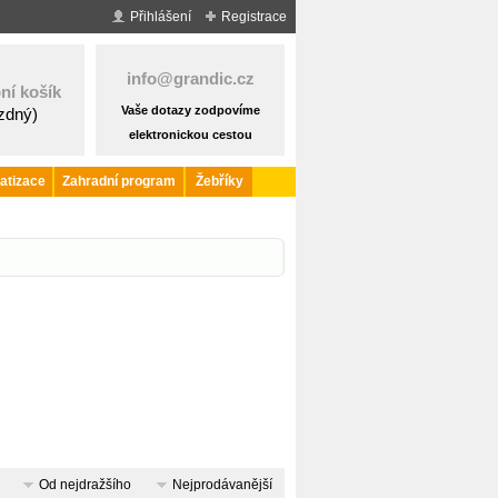
Přihlášení
Registrace
info@grandic.cz
ní košík
Vaše dotazy zodpovíme
ázdný)
elektronickou cestou
atizace
Zahradní program
Žebříky
Od nejdražšího
Nejprodávanější