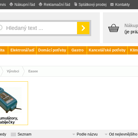
rvis
Nákupní řád
Reklamační řád
Splátkový prodej
Kontakty
Nákup
(je pr
ita
Elektronářadí
Domácí potřeby
Gastro
Kancelářské potřeby
Klim
Výrobci
Easee
umulátory,
abíječky
ledy
Seznam
Podle názvu
Od nejlevnějšího