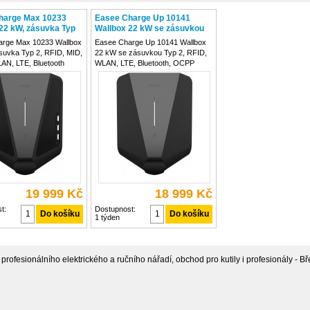
harge Max 10233
Easee Charge Up 10141
22 kW, zásuvka Typ
Wallbox 22 kW se zásuvkou
 MID, OCPP, WLAN,
Typ 2, RFID, WLAN, LTE,
arge Max 10233 Wallbox
Easee Charge Up 10141 Wallbox
etooth
Bluetooth, OCPP
suvka Typ 2, RFID, MID,
22 kW se zásuvkou Typ 2, RFID,
N, LTE, Bluetooth
WLAN, LTE, Bluetooth, OCPP
Easee Charge Max
Easee Charge Up 10141 je
e výkonné a inteligentní
kompaktní a inteligentní wallbox
 domácí i profesionální
určený pro domácí nabíjení
lektromobilů Nabízí
elektromobilů Podporuje nabíjení
výkon až 22
až 22 kW a automaticky
19 999 Kč
18 999 Kč
t:
Dostupnost:
1 týden
rofesionálního elektrického a ručního nářadí, obchod pro kutily i profesionály - Bře