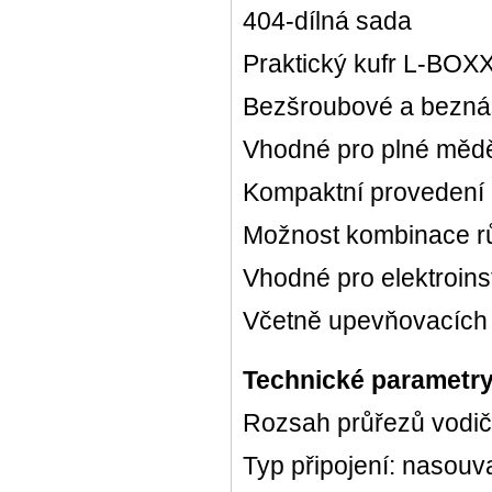
404-dílná sada
Praktický kufr L-BOXX
Bezšroubové a beznás
Vhodné pro plné měd
Kompaktní provedení
Možnost kombinace r
Vhodné pro elektroins
Včetně upevňovacích a
Technické parametr
Rozsah průřezů vodičů
Typ připojení: nasouv