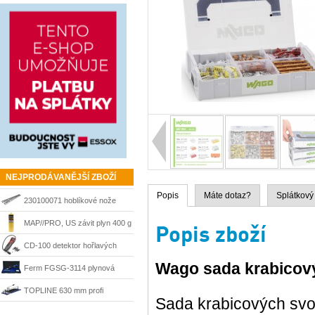
NEJPRODÁVANĚJŠÍ ZBOŽÍ
Popis
Máte dotaz?
Splátkový
230100071 hoblíkové nože
HSS 210 mm Matrix
MAP//PRO, US závit plyn 400 g
Popis zboží
Bernzomatic
CD-100 detektor hořlavých
Wago sada krabicový
plynů Ridgid 36163
Ferm FGSG-3114 plynová
pájka SGM1006
TOPLINE 630 mm profi
Sada krabicových sv
řezačka Kaufmann