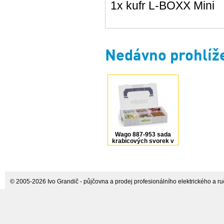
1x kufr L-BOXX Mini
Nedávno prohlíž
Wago 887-953 sada
krabicových svorek v
L-BOXX Mini, 404 ks
© 2005-2026 Ivo Grandič - půjčovna a prodej profesionálního elektrického a ručn