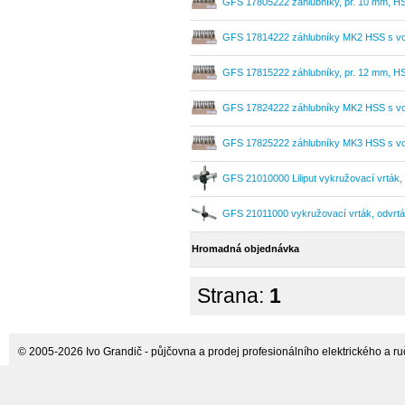
GFS 17805222 záhlubníky, pr. 10 mm, HS
sada
GFS 17814222 záhlubníky MK2 HSS s vod
GFS 17815222 záhlubníky, pr. 12 mm, H
GFS 17824222 záhlubníky MK2 HSS s vod
GFS 17825222 záhlubníky MK3 HSS s vod
GFS 21010000 Liliput vykružovací vrták,
GFS 21011000 vykružovací vrták, odvrt
Hromadná objednávka
Strana:
1
© 2005-2026 Ivo Grandič - půjčovna a prodej profesionálního elektrického a ručn