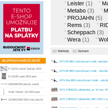
Leister
(1)
Ma
1¼“, 36304100
Metabo
(3)
M
PROJAHN
(5)
Rems
(3)
RI
Scheppach
(3)
Wera
(1)
Wol
Náhledy
Seznam
NEJPRODÁVANĚJŠÍ ZBOŽÍ
GFS 00 MK2 vykružovací vrták, odvrtáv
P-16243 sekáč špičatý SDS-
GFS 00 MK3 vykružovací vrták - odvrtáv
max 400 mm Makita
D-19180 sada SDS-plus
GFS 00a MK3 vykružovací vrták - odvrt
sekáče a vrtáky Makita
2609390394 plochý sekáč
GFS 17800222 záhlubníky, pr. 10 mm, HS
SDS-plus 20/250 mm Bosch
Vrták Twister 110 SDS plus
6x100/160 mm Diager
GFS 17804222 záhlubníky MK1 HSS s vod
1618601008 SDS-max plochý
80/300mm Bosch