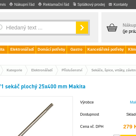
rvis
Nákupní řád
Reklamační řád
Splátkový prodej
Kontakty
Nákup
(je pr
ita
Elektronářadí
Domácí potřeby
Gastro
Kancelářské potřeby
Klim
Kategorie
Elektronářadí
Příslušenství
Sekáče, špice, vrtáky, závitn
1 sekáč plochý 25x400 mm Makita
Výrobce
Mak
Dostupnost
Skla
279 
Cena vč. DPH