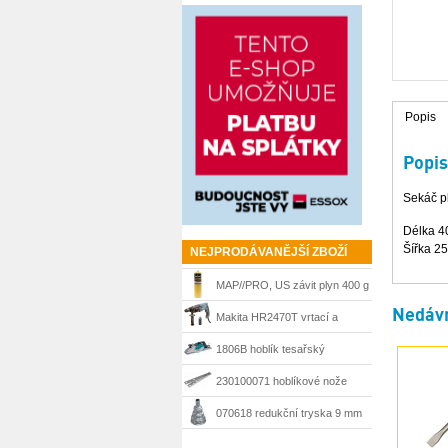
Popis
Popis
Sekáč p
Délka 
Šířka 2
NEJPRODÁVANĚJŠÍ ZBOŽÍ
MAP//PRO, US závit plyn 400 g
Nedávn
Bernzomatic
Makita HR2470T vrtací a
sekací kladivo 780 W, SDS-
1806B hoblík tesařský
Plus
velkoplošný 170 mm Makita
230100071 hoblíkové nože
HSS 210 mm Matrix
070618 redukční tryska 9 mm
Steinel