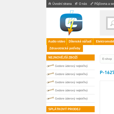
Úvodní strana
O nás
Půjčovna a se
Audio video
Dílenské nářadí
Elektromobil
Zdravotnické potřeby
NEJNOVĚJŠÍ ZBOŽÍ
E-shop
Gedore úderový nejiskřivý
P-1627
plochý klíč vyhnutý 60 mm
Gedore úderový nejiskřivý
0100258S
plochý klíč vyhnutý 41 mm
Gedore úderový nejiskřivý
0100254S
plochý klíč vyhnutý 50 mm
Gedore úderový nejiskřivý
0100256S
plochý klíč vyhnutý 36 mm
Gedore úderový nejiskřivý
0100253S
plochý klíč vyhnutý 55 mm
SPLÁTKOVÝ PRODEJ
0100257S