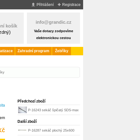
Přihlášení
Registrace
info@grandic.cz
ní košík
Vaše dotazy zodpovíme
ázdný)
elektronickou cestou
atizace
Zahradní program
Žebříky
íky
Předchozí zboží
ita
P-16243 sekáč špičatý SDS-max
dem
400 mm Makita
Další zboží
Kč
P-16287 sekáč plochý 25x600
mm Makita