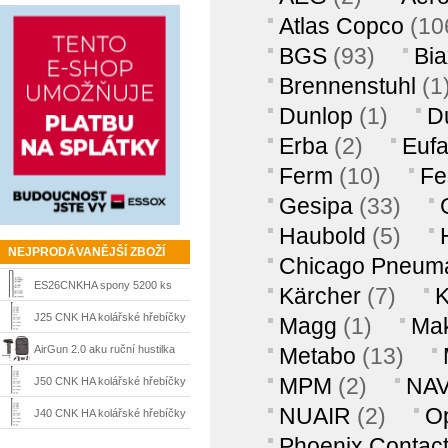
Atlas Copco
(10
BGS
(93)
Bia
Brennenstuhl
(1
Dunlop
(1)
D
Erba
(2)
Euf
Ferm
(10)
Fe
Gesipa
(33)
Haubold
(5)
NEJPRODÁVANĚJŠÍ ZBOŽÍ
Chicago Pneuma
ES26CNKHA spony 5200 ks
Kärcher
(7)
K
Prebena
J25 CNK HA kolářské hřebíčky
Magg
(1)
Mak
5000 ks Prebena
AirGun 2.0 aku ruční hustilka
Metabo
(13)
pro velo,bike,moto a sportovní
MPM
(2)
NA
J50 CNK HA kolářské hřebíčky
potřeby Airman
NUAIR
(2)
O
4000 ks Prebena
J40 CNK HA kolářské hřebíčky
Phoenix Contac
Prebena