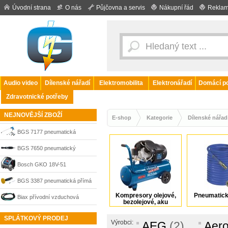
Úvodní strana
O nás
Půjčovna a servis
Nákupní řád
Reklam
Audio video
Dílenské nářadí
Elektromobilita
Elektronářadí
Domácí po
Zdravotnické potřeby
NEJNOVĚJŠÍ ZBOŽÍ
E-shop
Kategorie
Dílenské nářad
BGS 7177 pneumatická
ofukovací pistole s 5 nástavci
BGS 7650 pneumatický
ráčnový šroubovák 1/4“ 32,5
Bosch GKO 18V-51
Nm
Professional akumulátorový
BGS 3387 pneumatická přímá
kompresor 18 V, bez
Kompresory olejové,
Pneumatick
bruska s lamelovým kotoučem
Biax přívodní vzduchová
bezolejové, aku
akumulátoru, 0601492000
pro odstranění fólie
hadice 001366577
SPLÁTKOVÝ PRODEJ
Výrobci:
AEG
(2)
Aero