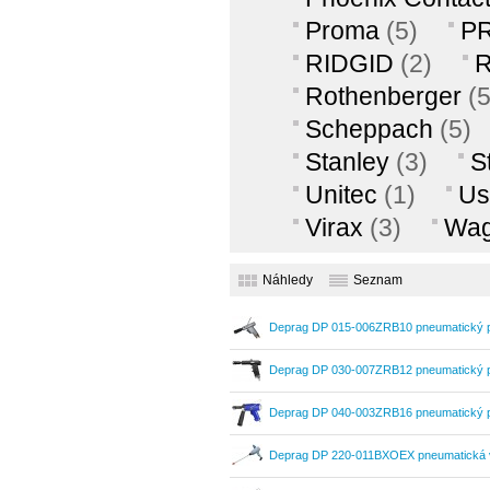
Proma
(5)
P
RIDGID
(2)
R
Rothenberger
(5
Scheppach
(5)
Stanley
(3)
S
Unitec
(1)
Us
Virax
(3)
Wag
Náhledy
Seznam
Deprag DP 015-006ZRB10 pneumatický pi
Deprag DP 030-007ZRB12 pneumatický pi
Deprag DP 040-003ZRB16 pneumatický pi
Deprag DP 220-011BXOEX pneumatická 