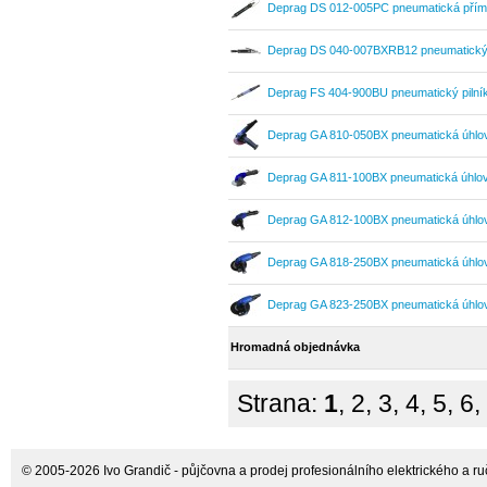
Deprag DS 012-005PC pneumatická přím
Deprag DS 040-007BXRB12 pneumatický 
Deprag FS 404-900BU pneumatický pilní
Deprag GA 810-050BX pneumatická úhlo
Deprag GA 811-100BX pneumatická úhlo
Deprag GA 812-100BX pneumatická úhlo
Deprag GA 818-250BX pneumatická úhlo
Deprag GA 823-250BX pneumatická úhlo
Hromadná objednávka
Strana:
1
,
2
,
3
,
4
,
5
,
6
,
© 2005-2026 Ivo Grandič - půjčovna a prodej profesionálního elektrického a ručn