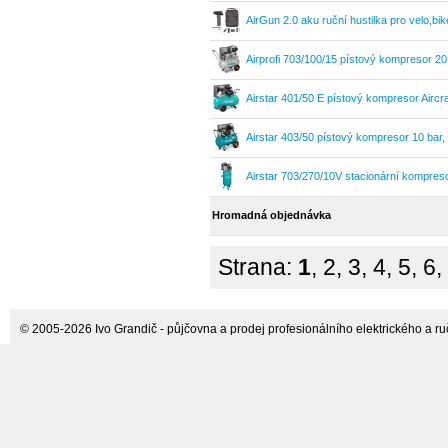
AirGun 2.0 aku ruční hustilka pro velo,bi
Decker
Airprofi 703/100/15 pístový kompresor 20
Airstar 401/50 E pístový kompresor Aircra
Airstar 403/50 pístový kompresor 10 bar,
Airstar 703/270/10V stacionární kompresor
Hromadná objednávka
Strana:
1
,
2
,
3
,
4
,
5
,
6
,
© 2005-2026 Ivo Grandič - půjčovna a prodej profesionálního elektrického a ručn