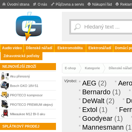
Úvodní strana
O nás
Půjčovna a servis
Nákupní řád
Reklam
Audio video
Dílenské nářadí
Elektromobilita
Elektronářadí
Domácí po
Zdravotnické potřeby
NEJNOVĚJŠÍ ZBOŽÍ
E-shop
Kategorie
Dílenské nářad
Aku přenosný
Výrobci:
AEG
(2)
Aero
kompresor/hustilka 10.3 bar,
Bosch GKO 18V-51
Bernardo
(1)
6000mAh
Professional akumulátorový
PROTECO kompresor
DeWalt
(2)
D
kompresor 18 V, bez
bezolejový mini 230V, 1100W,
PROTECO PREMIUM olejový
Extol
(1)
Fer
akumulátoru, 0601492000
180 L/min
kompresor 1,1 kW nádoba 6 l
Milwaukee M12 BI-0 aku
Goodyear
(1)
kompresor, bez aku a
Mannesmann
(1
SPLÁTKOVÝ PRODEJ
nabíječky 4933464124