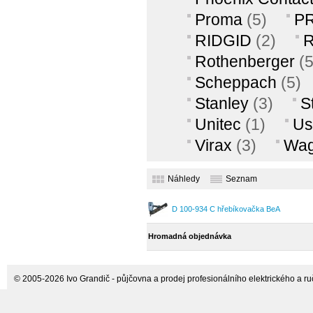
Proma
(5)
P
potřeby Airman
RIDGID
(2)
R
Rothenberger
(5
Scheppach
(5)
Stanley
(3)
S
Unitec
(1)
Us
Virax
(3)
Wag
Náhledy
Seznam
D 100-934 C hřebíkovačka BeA
Hromadná objednávka
© 2005-2026 Ivo Grandič - půjčovna a prodej profesionálního elektrického a ručn