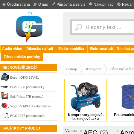
Úvodní strana
O nás
Půjčovna a servis
Nákupní řád
Reklam
Audio video
Dílenské nářadí
Elektromobilita
Elektronářadí
Domácí po
Zdravotnické potřeby
NEJNOVĚJŠÍ ZBOŽÍ
E-shop
Kategorie
Dílenské nářad
Bosch GKO 18V-51
Professional akumulátorový
BGS 7650 pneumatický
kompresor 18 V, bez
ráčnový šroubovák 1/4“ 32,5
Spit Pulsa 27E plynová
akumulátoru, 0601492000
Nm
sponkovačka pro instalatéry a
Vigor V7143-10 automatický
elektrikáře 15-27 mm, 019820
Kompresory olejové,
Pneumatick
naviják hadice 15 m
BGS 7177 pneumatická
bezolejové, aku
ofukovací pistole s 5 nástavci
SPLÁTKOVÝ PRODEJ
Výrobci:
AEG
(2)
Aero