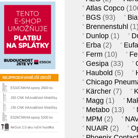
Atlas Copco
(10
BGS
(93)
Bia
Brennenstuhl
(1
Dunlop
(1)
D
Erba
(2)
Euf
Ferm
(10)
Fe
Gesipa
(33)
Haubold
(5)
NEJPRODÁVANĚJŠÍ ZBOŽÍ
Chicago Pneuma
ES32CNKHA spony 2600 ks
Kärcher
(7)
K
Prebena
J50 CNK HA kolářské hřebíčky
Magg
(1)
Mak
4000 ks Prebena
J35 CNK HA kolářské hřebíčky
Metabo
(13)
Prebena
MPM
(2)
NA
ES26CNKHA spony 5200 ks
NUAIR
(2)
O
Prebena
AirGun 2.0 aku ruční hustilka
Phoenix Contac
pro velo,bike,moto a sportovní