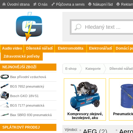
Úvodní strana
O nás
Půjčovna a servis
Nákupní řád
Reklam
Audio video
Dílenské nářadí
Elektromobilita
Elektronářadí
Domácí po
Zdravotnické potřeby
NEJNOVĚJŠÍ ZBOŽÍ
E-shop
Kategorie
Dílenské nářad
Biax přívodní vzduchová
hadice 001366577
BGS 7652 pneumatický
ráčnový šroubovák 1/2“ 67,5
Bosch GKO 18V-51
Nm
Professional akumulátorový
BGS 7177 pneumatická
kompresor 18 V, bez
Kompresory olejové,
Pneumatick
ofukovací pistole s 5 nástavci
Biax SBRD 830 pneumatická
bezolejové, aku
akumulátoru, 0601492000
dvouruční bruska 30 000
SPLÁTKOVÝ PRODEJ
Výrobci:
AEG
(2)
Aero
ot./min, 150012022