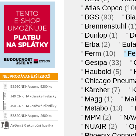
Atlas Copco
(10
BGS
(93)
Bia
Brennenstuhl
(1
Dunlop
(1)
D
Erba
(2)
Euf
Ferm
(10)
Fe
Gesipa
(33)
Haubold
(5)
NEJPRODÁVANĚJŠÍ ZBOŽÍ
Chicago Pneuma
ES26CNKHA spony 5200 ks
Kärcher
(7)
K
Prebena
J40 CNK HA kolářské hřebíčky
Magg
(1)
Mak
Prebena
J50 CNK HA kolářské hřebíčky
Metabo
(13)
4000 ks Prebena
MPM
(2)
NA
ES32CNKHA spony 2600 ks
NUAIR
(2)
O
Prebena
AirGun 2.0 aku ruční hustilka
Phoenix Contac
pro velo,bike,moto a sportovní