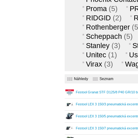
Proma
(5)
P
potřeby Airman
RIDGID
(2)
R
Rothenberger
(5
Scheppach
(5)
Stanley
(3)
S
Unitec
(1)
Us
Virax
(3)
Wag
Náhledy
Seznam
Festool Granat STF D125/8 P40 GR/10 b
Festool LEX 3 150/3 pneumatická excent
Festool LEX 3 150/5 pneumatická excent
Festool LEX 3 150/7 pneumatická excent