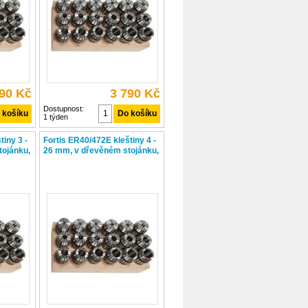
490 Kč
3 790 Kč
Dostupnost:
1 týden
tiny 3 -
Fortis ER40/472E kleštiny 4 -
tojánku,
26 mm, v dřevěném stojánku,
23-dílná sada,
4317784726061