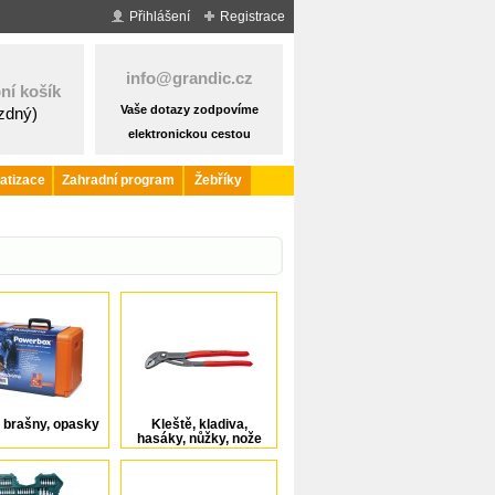
Přihlášení
Registrace
info@grandic.cz
ní košík
Vaše dotazy zodpovíme
ázdný)
elektronickou cestou
atizace
Zahradní program
Žebříky
, brašny, opasky
Kleště, kladiva,
hasáky, nůžky, nože