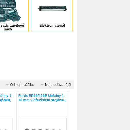
 sady, závitové
Elektromateriál
sady
Od nejdražšího
Nejprodávanější
štiny 1 -
Fortis ER16/426E kleštiny 1 -
jánku,
10 mm v dřevěném stojánku,
10-dílná sada,
4317784726108