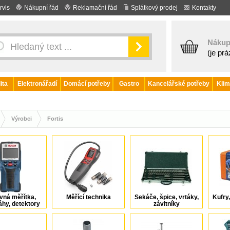
rvis
Nákupní řád
Reklamační řád
Splátkový prodej
Kontakty
Nákup
(je pr
ita
Elektronářadí
Domácí potřeby
Gastro
Kancelářské potřeby
Klim
Výrobci
Fortis
vná měřítka,
Měřící technika
Sekáče, špice, vrtáky,
Kufry
hy, detektory
závitníky