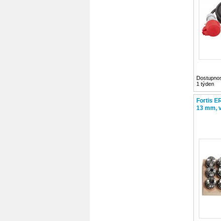
DIN345 HSS, v kufru
Dostupnos
1 týden
Fortis E
13 mm, v
12-dílná