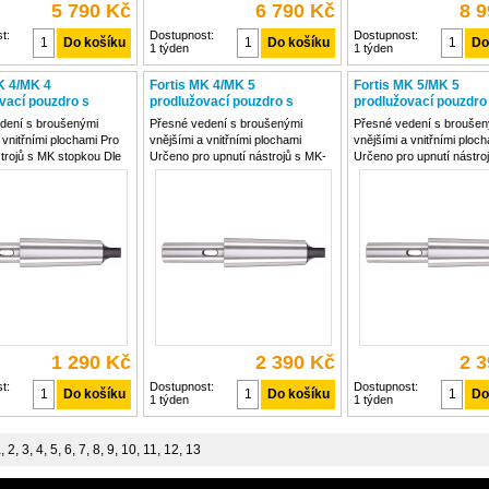
5 790 Kč
6 790 Kč
8 
t:
Dostupnost:
Dostupnost:
1 týden
1 týden
K 4/MK 4
Fortis MK 4/MK 5
Fortis MK 5/MK 5
vací pouzdro s
prodlužovací pouzdro s
prodlužovací pouzdro
m, 4317784769983
unášečem, 4317784769877
unášečem, 43177847
dení s broušenými
Přesné vedení s broušenými
Přesné vedení s broušen
 vnitřními plochami Pro
vnějšími a vnitřními plochami
vnějšími a vnitřními ploc
strojů s MK stopkou Dle
Určeno pro upnutí nástrojů s MK-
Určeno pro upnutí nástro
stopkou Vyhovuje normě DIN 2187
stopkou Dle DIN 2187
1 290 Kč
2 390 Kč
2 
t:
Dostupnost:
Dostupnost:
1 týden
1 týden
1
,
2
,
3
,
4
,
5
,
6
,
7
,
8
,
9
,
10
,
11
,
12
,
13