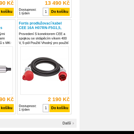
990 Kč
13 490 Kč
Dostupnost:
1 týden
Fortis prodlužovací kabel
 s
CEE 16A H07RN-F5G1,5,
37869
25m, 4317784708371
ými
Provedení S konektorem CEE a
hami
spojkou se sklápěcím víkem 400
jů s MK-
V, 5-pól Použití Vhodný pro použití
v interiéru, na staveništích a pro
trvalé použití v exteriéru
390 Kč
2 190 Kč
Dostupnost:
1 týden
Další