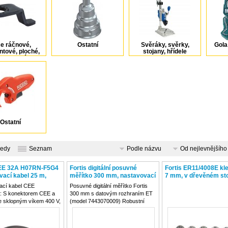
če ráčnové,
Ostatní
Svěráky, svěrky,
Gola
tové, ploché,
stojany, hřídele
čkoploché
Ostatní
ledy
Seznam
Podle názvu
Od nejlevnějšího
CEE 32A H07RN-F5G4
Fortis digitální posuvné
Fortis ER11/4008E kle
vací kabel 25 m,
měřítko 300 mm, nastavovací
7 mm, v dřevěném sto
708333
váleček a datové rozhraní ET,
13-dílná sada,
ací kabel CEE
Posuvné digitální měřítko Fortis
7443070009
4317784726115
: S konektorem CEE a
300 mm s datovým rozhraním ET
e sklopným víkem 400 V,
(model 7443070009) Robustní
žití: Vhodný pro interiér,
kapesní posuvné měřítko z kalené
i trvalé použití v
nerezové oceli s jemným
nastavovacím válečkem a