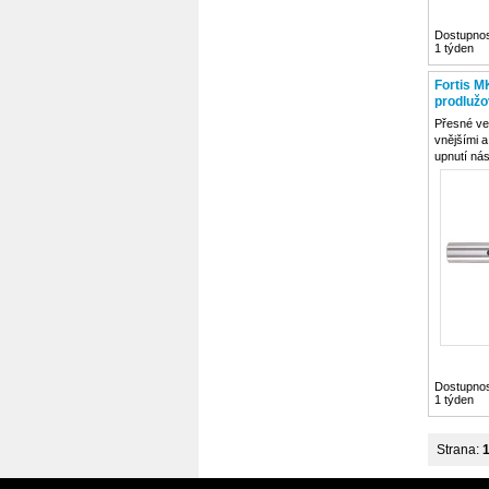
Dostupnos
1 týden
Fortis M
prodlužo
unášeče
Přesné ve
vnějšími a
upnutí ná
DIN 2187
Dostupnos
1 týden
Strana: