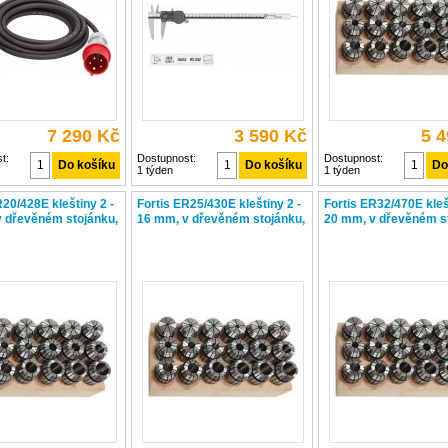
aretačním šroubkem. Precizně
broušené měřicí plochy,
hloubkoměr,
7 290 Kč
3 590 Kč
5 
t:
Dostupnost:
Dostupnost:
1 týden
1 týden
R20/428E kleštiny 2 -
Fortis ER25/430E kleštiny 2 -
Fortis ER32/470E kleš
 dřevěném stojánku,
16 mm, v dřevěném stojánku,
20 mm, v dřevěném s
 sada
15-dílná sada, 31440500
18-dílná sada,
4317784726078