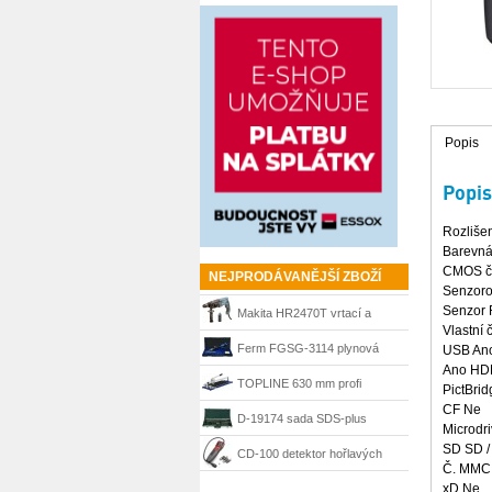
Popis
Popis
Rozlišen
Barevná 
CMOS č
NEJPRODÁVANĚJŠÍ ZBOŽÍ
Senzoro
Senzor R
Makita HR2470T vrtací a
Vlastní 
sekací kladivo 780 W, SDS-
Ferm FGSG-3114 plynová
USB An
Ano HD
Plus
pájka SGM1006
TOPLINE 630 mm profi
PictBrid
CF Ne
řezačka Kaufmann
D-19174 sada SDS-plus
Microdr
SD SD 
sekáče a vrtáky Makita
CD-100 detektor hořlavých
Č. MMC
plynů Ridgid 36163
xD Ne