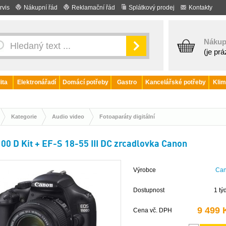
rvis
Nákupní řád
Reklamační řád
Splátkový prodej
Kontakty
Nákup
(je pr
ita
Elektronářadí
Domácí potřeby
Gastro
Kancelářské potřeby
Klim
Kategorie
Audio video
Fotoaparáty digitální
00 D Kit + EF-S 18-55 III DC zrcadlovka Canon
Výrobce
Ca
Dostupnost
1 tý
9 499 
Cena vč. DPH