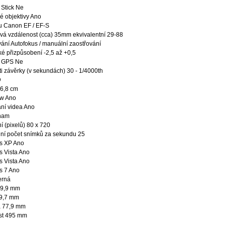
Stick Ne
 objektivy Ano
u Canon EF / EF-S
vá vzdálenost (cca) 35mm ekvivalentní 29-88
ání Autofokus / manuální zaostřování
ké přizpůsobení -2,5 až +0,5
č GPS Ne
i závěrky (v sekundách) 30 - 1/4000th
D
 6,8 cm
ew Ano
ní videa Ano
nam
í (pixelů) 80 x 720
ní počet snímků za sekundu 25
s XP Ano
 Vista Ano
 Vista Ano
s 7 Ano
erná
29,9 mm
9,7 mm
 77,9 mm
st 495 mm