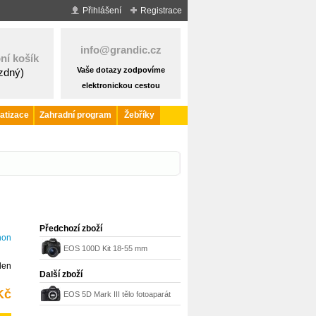
Přihlášení
Registrace
info@grandic.cz
ní košík
Vaše dotazy zodpovíme
ázdný)
elektronickou cestou
atizace
Zahradní program
Žebříky
Předchozí zboží
non
EOS 100D Kit 18-55 mm
den
fotoaparát 1:3,5-5,6 IS STM
Další zboží
Canon
Kč
EOS 5D Mark III tělo fotoaparát
Canon