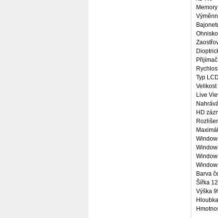
Memory 
Výměnné
Bajonet
Ohnisko
Zaostřov
Dioptric
Přijíma
Rychlost
Typ LC
Velikost
Live Vi
Nahrává
HD záz
Rozlišen
Maximál
Window
Windows
Windows
Window
Barva č
Šířka 1
Výška 9
Hloubka
Hmotno