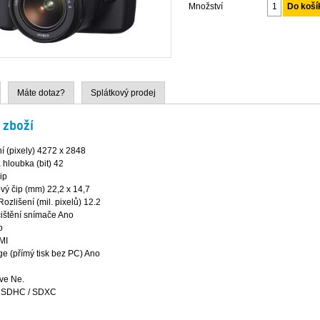
Množství
Máte dotaz?
Splátkový prodej
 zboží
í (pixely) 4272 x 2848
hloubka (bit) 42
ip
vý čip (mm) 22,2 x 14,7
ozlišení (mil. pixelů) 12.2
čištění snímače Ano
o
MI
ge (přímý tisk bez PC) Ano
ive Ne.
/ SDHC / SDXC