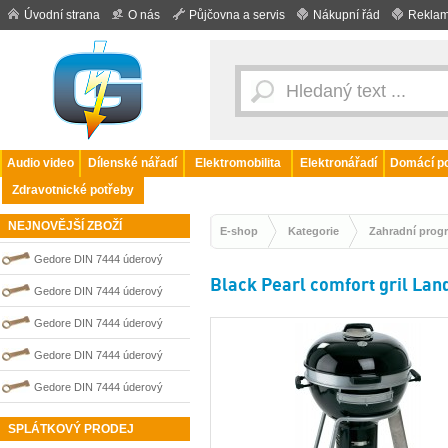
Úvodní strana
O nás
Půjčovna a servis
Nákupní řád
Reklam
Audio video
Dílenské nářadí
Elektromobilita
Elektronářadí
Domácí po
Zdravotnické potřeby
NEJNOVĚJŠÍ ZBOŽÍ
E-shop
Kategorie
Zahradní prog
Gedore DIN 7444 úderový
Black Pearl comfort gril La
nejiskřivý plochý (palcový) klíč
Gedore DIN 7444 úderový
0100215S
nejiskřivý plochý (palcový) klíč
Gedore DIN 7444 úderový
0100216S
nejiskřivý plochý (palcový) klíč
Gedore DIN 7444 úderový
0100212S
nejiskřivý plochý (palcový) klíč
Gedore DIN 7444 úderový
0100213S
nejiskřivý plochý (palcový) klíč
SPLÁTKOVÝ PRODEJ
0100009S