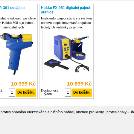
R-301 odpájecí
Hakko FX-951 digitální pájecí
stanice
tatná odpájecí pistole je
Inteligentní pájecí stanice s rychlou
 Hakko 808 a je jednou
obnovou tepla Inovovaná regulace
ích samostatných
teploty Uživatelsky příjemná
 pistolí na trhu.
konstrukce Bezpečná konstrukce
á znamená, že tuto
z pohledu ESD Standardní
istoli lze používat bez
zařízení: 84 typů hrotů Funkce
bavení, jako je odpájecí
šetřící energii Řada pájecích hrotů:
eplota
HAKKO
10 999 Kč
10 899 Kč
t:
Dostupnost:
1 týden
rofesionálního elektrického a ručního nářadí, obchod pro kutily i profesionály - Bře