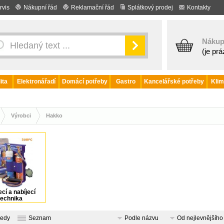
rvis
Nákupní řád
Reklamační řád
Splátkový prodej
Kontakty
Nákup
(je pr
ita
Elektronářadí
Domácí potřeby
Gastro
Kancelářské potřeby
Klim
Výrobci
Hakko
cí a nabíjecí
technika
ledy
Seznam
Podle názvu
Od nejlevnějšího