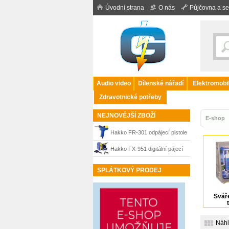
Úvodní strana
O nás
Půjčovna a se
Audio video
Dílenské nářadí
Elektromobil
Zdravotnické potřeby
NEJNOVĚJŠÍ ZBOŽÍ
E-shop
Hakko FR-301 odpájecí pistole
Hakko FX-951 digitální pájecí
stanice
SPLÁTKOVÝ PRODEJ
Sváře
Náh