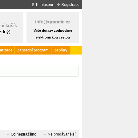
Přihlášení
Registrace
info@grandic.cz
ní košík
Vaše dotazy zodpovíme
ázdný)
elektronickou cestou
atizace
Zahradní program
Žebříky
Od nejdražšího
Nejprodávanější