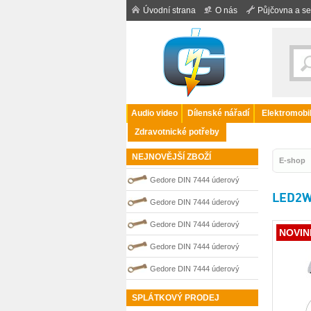
Úvodní strana
O nás
Půjčovna a se
Audio video
Dílenské nářadí
Elektromobil
Zdravotnické potřeby
NEJNOVĚJŠÍ ZBOŽÍ
E-shop
Gedore DIN 7444 úderový
LED2WO
nejiskřivý plochý (palcový) klíč
Gedore DIN 7444 úderový
0100209S
nejiskřivý plochý (palcový) klíč
Gedore DIN 7444 úderový
NOVIN
0100202S
nejiskřivý plochý (palcový) klíč
Gedore DIN 7444 úderový
0100210S
nejiskřivý plochý (palcový) klíč
Gedore DIN 7444 úderový
0100208S
nejiskřivý plochý (palcový) klíč
SPLÁTKOVÝ PRODEJ
0100203S