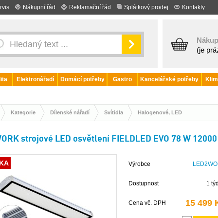
rvis
Nákupní řád
Reklamační řád
Splátkový prodej
Kontakty
Nákup
(je pr
ita
Elektronářadí
Domácí potřeby
Gastro
Kancelářské potřeby
Klim
Kategorie
Dílenské nářadí
Svítidla
Halogenové, LED
RK strojové LED osvětlení FIELDLED EVO 78 W 12000 
KA
Výrobce
LED2WO
Dostupnost
1 tý
15 499 
Cena vč. DPH