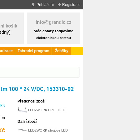
Přihlášení
Registrace
info@grandic.cz
ní košík
Vaše dotazy zodpovíme
ázdný)
elektronickou cestou
atizace
Zahradní program
Žebříky
lm 100 ° 24 V/DC, 153310-02
Předchozí zboží
RK
LED2WORK PROFILED
den
Zugpendel LED závěsné svítidlo
Další zboží
30 W, 4676 lm, 5600 K,
Kč
LED2WORK strojové LED
1200×65×45 mm, 150814-06
osvětlení FIELDLED EVO 78 W