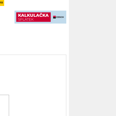
12000 lm 100 ° 24 V/DC, 153310-
11