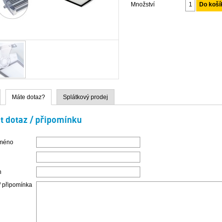
Množství
Máte dotaz?
Splátkový prodej
t dotaz / připomínku
jméno
n
/ připomínka