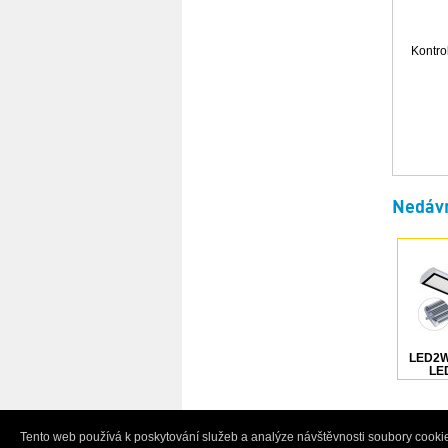
Kontro
Nedávn
LED2W
LED
FIELD
12000
V/DC
Tento web používá k poskytování služeb a analýze návštěvnosti soubory cookie
© 2005-2026 Ivo Grandič - půjčovna a prodej p