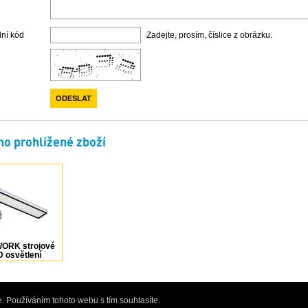
lní kód
Zadejte, prosím, číslice z obrázku.
o prohlížené zboží
ORK strojové
 osvětlení
LED EVO 78 W
 lm 100 ° 24
, 153310-02
. Používáním tohoto webu s tím souhlasíte.
rofesionálního elektrického a ručního nářadí, obchod pro kutily i profesionály - Bře