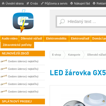
Úvodní strana
O nás
Půjčovna a servis
Nákupní řád
Reklam
Audio video
Dílenské nářadí
Elektromobilita
Elektronářadí
Domácí po
Zdravotnické potřeby
NEJNOVĚJŠÍ ZBOŽÍ
E-shop
Kategorie
Dílenské nářad
Gedore úderový nejiskřivý
plochý klíč vyhnutý 36 mm
Gedore úderový nejiskřivý
LED žárovka GX5.
0100253S
plochý klíč vyhnutý 55 mm
Gedore úderový nejiskřivý
0100257S
plochý klíč vyhnutý 46 mm
Gedore úderový nejiskřivý
0100255S
plochý klíč vyhnutý 30 mm
Gedore úderový nejiskřivý
0100251S
plochý klíč vyhnutý 50 mm
SPLÁTKOVÝ PRODEJ
0100256S