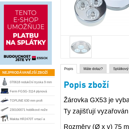
Popis
Máte dotaz?
Splátkový
NEJPRODÁVANĚJŠÍ ZBOŽÍ
Popis zboží
070618 redukční tryska 9 mm
Steinel
Ferm FGSG-3114 plynová
Žárovka GX53 je vyb
pájka SGM1006
TOPLINE 630 mm profi
řezačka Kaufmann
Ty zajišťují vyzařován
230100071 hoblíkové nože
HSS 210 mm Matrix
Makita HR2470T vrtací a
Rozměry (Ø x v) 75 
sekací kladivo 780 W, SDS-