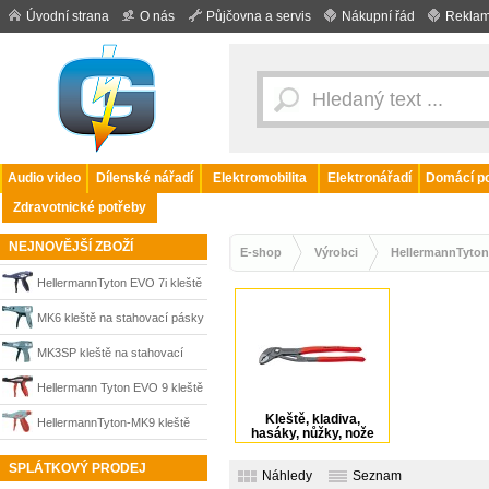
Úvodní strana
O nás
Půjčovna a servis
Nákupní řád
Reklam
Audio video
Dílenské nářadí
Elektromobilita
Elektronářadí
Domácí po
Zdravotnické potřeby
NEJNOVĚJŠÍ ZBOŽÍ
E-shop
Výrobci
HellermannTyton
HellermannTyton EVO 7i kleště
na vázací pásky na kabely 2,4-
MK6 kleště na stahovací pásky
4,8 mm
max. šířky 9 mm
MK3SP kleště na stahovací
HellermannTyton
pásky max. šířky 4,8 mm
Hellermann Tyton EVO 9 kleště
HellermannTyton
Kleště, kladiva,
na vázací pásky na kabely
HellermannTyton-MK9 kleště
hasáky, nůžky, nože
pro stahovací pásky max.
SPLÁTKOVÝ PRODEJ
Náhledy
Seznam
šířky 13,5 mm