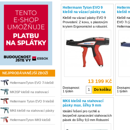
Hellermann Tyton EVO 9
Hellerm
kleště na vázací pásky na
kleště 
kabely
kabely 
Kleště na vázací pásky EVO 9
Kleště n
Provedení: Z kovu, s plastovým
EVO 7i (
krytem Ergonomické a robustní.
Hellerma
Při práci bez zpětných nárazů
kovu, s 
netrpí svaly a klouby. Díky
Ergonomic
patentované TLC technologii
bez zpět
(Tension/Lock/Cut =
a klouby
upínat/přidržovat/odstřihnout). S
technolog
NEJPRODÁVANĚJŠÍ ZBOŽÍ
13 199 Kč
HellermannTyton EVO 7i kleště
Dostupnost:
Dostupno
1 týden
1 týden
na vázací pásky na kabely 2,4-
MK3SP kleště na stahovací
4,8 mm
pásky max. šířky 4,8 mm
MK6 kleště na stahovací
Hellermann Tyton EVO 9 kleště
pásky max. šířky 9 mm
HellermannTyton
HellermannTyton
na vázací pásky na kabely
MK6 kleště na stahovací pásky
Ideální řešení pro rychlé a
bezpečné zpracování stahovacích
max. šířky 9 mm
HellermannTyton-MK9 kleště
pásek do šířky 9,0 mm Robustní
kovové nářadí vás přesvědčí
HellermannTyton
pro stahovací pásky max.
snadným ovládáním a nízkými