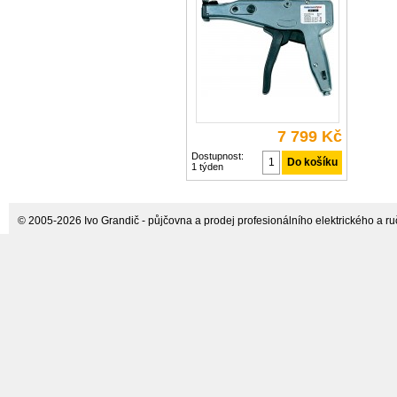
požadavky na údržbu Tažná síla je
šířky 13,5 mm
volně nastavitelná Barva šedá,
černá Šířka kabelového
7 799 Kč
Dostupnost:
1 týden
© 2005-2026 Ivo Grandič - půjčovna a prodej profesionálního elektrického a ručn