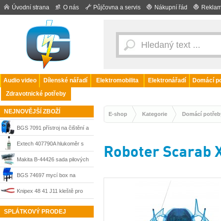
Úvodní strana
O nás
Půjčovna a servis
Nákupní řád
Reklam
Audio video
Dílenské nářadí
Elektromobilita
Elektronářadí
Domácí po
Zdravotnické potřeby
NEJNOVĚJŠÍ ZBOŽÍ
E-shop
Kategorie
Domácí potřeb
BGS 7091 přístroj na čištění a
výměnu oleje v automatických
Extech 407790A hlukoměr s
Roboter Scarab 
převodovkách
dataloggerem a 1/3oktávovým
Makita B-44426 sada pilových
analyzátorem 20–130 dB
listů do přímočaré pily 10-dílná
BGS 74697 mycí box na
součástky 150 l, 220–240 V
Knipex 48 41 J11 kleště pro
vnitřní pojistné kroužky 12–25
SPLÁTKOVÝ PRODEJ
mm zahnuté 90° 130 mm