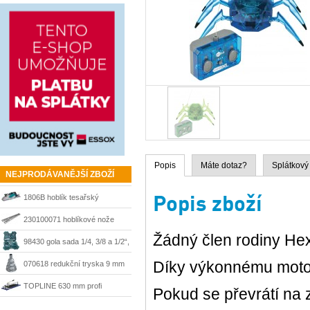
Popis
Máte dotaz?
Splátkový
NEJPRODÁVANĚJŠÍ ZBOŽÍ
Popis zboží
1806B hoblík tesařský
velkoplošný 170 mm Makita
230100071 hoblíkové nože
Žádný člen rodiny He
HSS 210 mm Matrix
98430 gola sada 1/4, 3/8 a 1/2“,
215 dílů + kufr Mannesmann
Díky výkonnému motork
070618 redukční tryska 9 mm
Steinel
TOPLINE 630 mm profi
Pokud se převrátí na 
řezačka Kaufmann