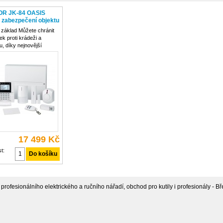
R JK-84 OASIS
 zabezpečení objektu
základ Můžete chránit
ek proti krádeži a
, díky nejnovější
ii bezdrátového alarmu
balíček obsahuje
ější bezdrátové
y a rozsáhlé
tví, např. RFID karta pro
17 499 Kč
t:
rofesionálního elektrického a ručního nářadí, obchod pro kutily i profesionály - Bře