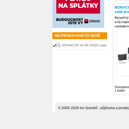
MONACO
sada pro
Bezpečný 
svůj majet
vandalismu
technolog
Základní 
NEJPRODÁVANĚJŠÍ ZBOŽÍ
nejdůležit
komponent
MONACOR JK-84 OASIS sada
příslušens
pro zabezpečení objektu
Dostupnos
1 týden
© 2005-2026 Ivo Grandič - půjčovna a prodej p