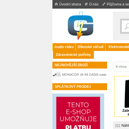
Úvodní strana
O nás
Půjčovna a se
Audio video
Dílenské nářadí
Elektromobil
Zdravotnické potřeby
NEJNOVĚJŠÍ ZBOŽÍ
E-shop
MONACOR JK-84 OASIS sada
pro zabezpečení objektu
SPLÁTKOVÝ PRODEJ
Zab
Náh