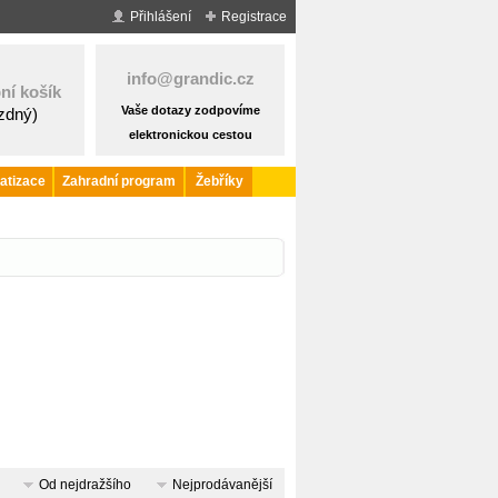
Přihlášení
Registrace
info@grandic.cz
ní košík
Vaše dotazy zodpovíme
ázdný)
elektronickou cestou
atizace
Zahradní program
Žebříky
Od nejdražšího
Nejprodávanější