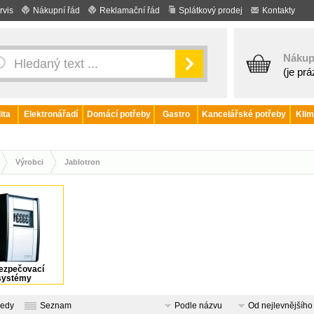
rvis
Nákupní řád
Reklamační řád
Splátkový prodej
Kontakty
Nákup
(je pr
ita
Elektronářadí
Domácí potřeby
Gastro
Kancelářské potřeby
Klim
Výrobci
Jablotron
ezpečovací
systémy
ledy
Seznam
Podle názvu
Od nejlevnějšího