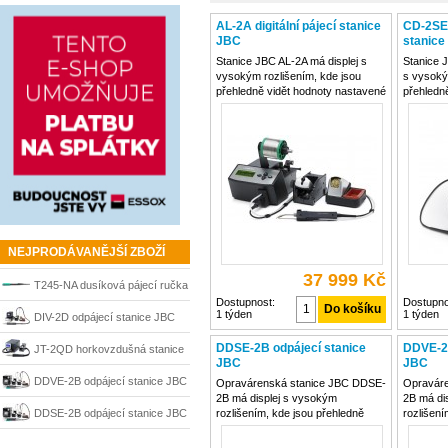
AL-2A digitální pájecí stanice
CD-2SE K
JBC
stanice
Stanice JBC AL-2A má displej s
Stanice 
vysokým rozlišením, kde jsou
s vysoký
přehledně vidět hodnoty nastavené
přehledn
teploty. Teplota se nastavuje
teploty. 
pomoci jednoduchého menu.
pomoci j
Pájecí stanice má integrovaný
Stanice 
podavač cínu od 0,5 - 1,5mm.
která pom
Stanice má funkci Stop and
elektrick
NEJPRODÁVANĚJŠÍ ZBOŽÍ
37 999 Kč
T245-NA dusíková pájecí ručka
Dostupnost:
Dostupno
1 týden
1 týden
JBC
DIV-2D odpájecí stanice JBC
DDSE-2B odpájecí stanice
DDVE-2B
JT-2QD horkovzdušná stanice
JBC
JBC
JBC
DDVE-2B odpájecí stanice JBC
Opravárenská stanice JBC DDSE-
Opravár
2B má displej s vysokým
2B má di
DDSE-2B odpájecí stanice JBC
rozlišením, kde jsou přehledně
rozlišení
vidět hodnoty nastavené teploty.
vidět hod
Teplota se nastavuje pomoci
Teplota 