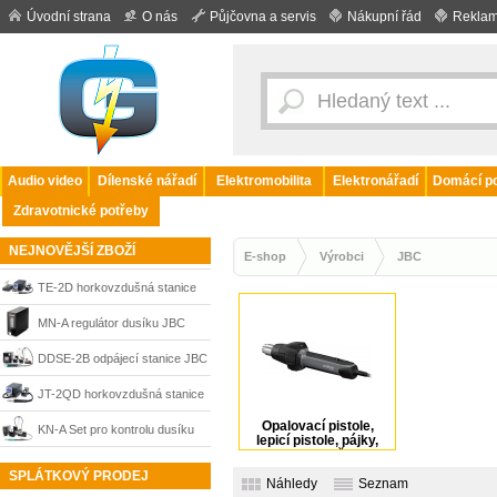
Úvodní strana
O nás
Půjčovna a servis
Nákupní řád
Reklam
Audio video
Dílenské nářadí
Elektromobilita
Elektronářadí
Domácí po
Zdravotnické potřeby
NEJNOVĚJŠÍ ZBOŽÍ
E-shop
Výrobci
JBC
TE-2D horkovzdušná stanice
JBC
MN-A regulátor dusíku JBC
DDSE-2B odpájecí stanice JBC
JT-2QD horkovzdušná stanice
Opalovací pistole,
JBC
KN-A Set pro kontrolu dusíku
lepicí pistole, pájky,
sponkovačky
JBC
SPLÁTKOVÝ PRODEJ
Náhledy
Seznam