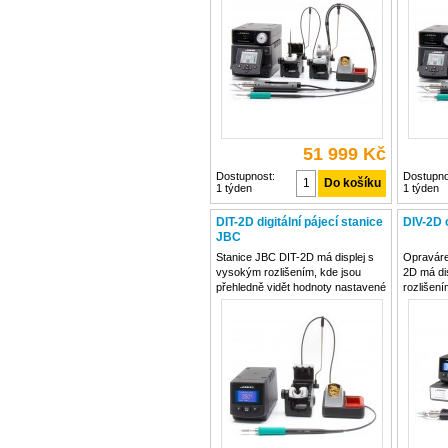
jednoduchého menu. Pájecí ručka
jednoduc
má integrovaný odsávač cínu.
má integ
Stanice má funkci Stop and Go,
Stanice 
51 999 Kč
Dostupnost:
Dostupno
1 týden
1 týden
DIT-2D digitální pájecí stanice
DIV-2D 
JBC
Stanice JBC DIT-2D má displej s
Opraváre
vysokým rozlišením, kde jsou
2D má di
přehledně vidět hodnoty nastavené
rozlišení
teploty. Teplota se nastavuje
vidět hod
pomoci jednoduchého menu.
Teplota 
Stanice má funkci Stop and Go,
jednoduc
která pomáhá šetřit pájecí hroty i
má integ
energii. Stanice je v
Stanice 