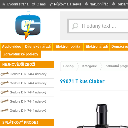
Úvodní strana
O nás
Půjčovna a servis
Nákupní řád
Reklam
Audio video
Dílenské nářadí
Elektromobilita
Elektronářadí
Domácí po
Zdravotnické potřeby
NEJNOVĚJŠÍ ZBOŽÍ
E-shop
Kategorie
Zahradní prog
Gedore DIN 7444 úderový
99071 T kus Claber
nejiskřivý plochý (palcový) klíč
Gedore DIN 7444 úderový
0100210S
nejiskřivý plochý (palcový) klíč
Gedore DIN 7444 úderový
0100204S
nejiskřivý plochý (palcový) klíč
Gedore DIN 7444 úderový
0100206S
nejiskřivý plochý (palcový) klíč
Gedore DIN 7444 úderový
0100209S
nejiskřivý plochý (palcový) klíč
SPLÁTKOVÝ PRODEJ
0100211S