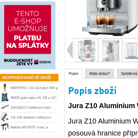
Popis
Máte dotaz?
Splátkový
NEJPRODÁVANĚJŠÍ ZBOŽÍ
Popis zboží
MAP//PRO, US závit plyn 400 g
Bernzomatic
98430 gola sada 1/4, 3/8 a 1/2“,
Jura Z10 Aluminium 
215 dílů + kufr Mannesmann
230100071 hoblíkové nože
HSS 210 mm Matrix
CD-100 detektor hořlavých
Jura Z10 Aluminium Wh
plynů Ridgid 36163
Makita HR2470T vrtací a
posouvá hranice přípr
sekací kladivo 780 W, SDS-