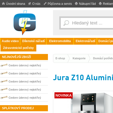
Úvodní strana
O nás
Půjčovna a servis
Nákupní řád
Reklam
Audio video
Dílenské nářadí
Elektromobilita
Elektronářadí
Domácí po
Zdravotnické potřeby
NEJNOVĚJŠÍ ZBOŽÍ
E-shop
Kategorie
Domácí potřeb
Gedore úderový nejiskřivý
plochý klíč vyhnutý 30 mm
Gedore úderový nejiskřivý
Jura Z10 Alumin
0100251S
plochý klíč vyhnutý 41 mm
Gedore úderový nejiskřivý
0100254S
plochý klíč vyhnutý 55 mm
Gedore úderový nejiskřivý
NOVINKA
0100257S
plochý klíč vyhnutý 36 mm
Gedore úderový nejiskřivý
0100253S
plochý klíč vyhnutý 50 mm
SPLÁTKOVÝ PRODEJ
0100256S