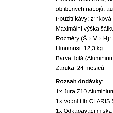
oblíbených nápojů, au
Použití kávy: zrnková 
Maximální výška šálk
Rozměry (Š × V × H):
Hmotnost: 12,3 kg
Barva: bílá (Aluminiu
Záruka: 24 měsíců
Rozsah dodávky:
1x Jura Z10 Aluminiu
1x Vodní filtr CLARIS
1x Odkapávací miska 