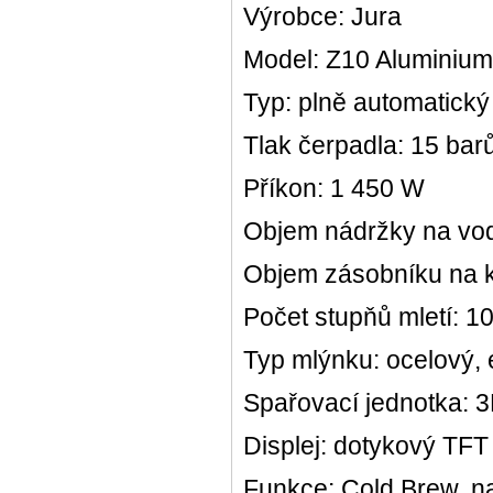
Výrobce: Jura
Model: Z10 Aluminium
Typ: plně automatický
Tlak čerpadla: 15 bar
Příkon: 1 450 W
Objem nádržky na vodu
Objem zásobníku na k
Počet stupňů mletí: 1
Typ mlýnku: ocelový, 
Spařovací jednotka: 3
Displej: dotykový TFT
Funkce: Cold Brew, na