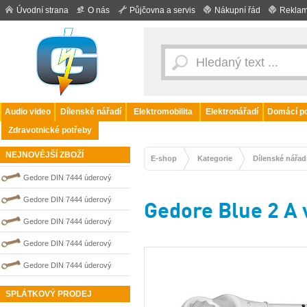
Úvodní strana
O nás
Půjčovna a servis
Nákupní řád
Reklam
Audio video
Dílenské nářadí
Elektromobilita
Elektronářadí
Domácí po
Zdravotnické potřeby
NEJNOVĚJŠÍ ZBOŽÍ
E-shop
Kategorie
Dílenské nářad
Gedore DIN 7444 úderový
nejiskřivý plochý (palcový) klíč
Gedore DIN 7444 úderový
Gedore Blue 2 A
0100208S
nejiskřivý plochý (palcový) klíč
Gedore DIN 7444 úderový
0100209S
nejiskřivý plochý (palcový) klíč
Gedore DIN 7444 úderový
0100206S
nejiskřivý plochý (palcový) klíč
Gedore DIN 7444 úderový
0100207S
nejiskřivý plochý (palcový) klíč
SPLÁTKOVÝ PRODEJ
0100205S