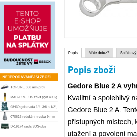
Popis
Máte dotaz?
Splátkový
Popis zboží
NEJPRODÁVANĚJŠÍ ZBOŽÍ
Gedore Blue 2 A vyh
TOPLINE 630 mm profi
Kvalitní a spolehlivý 
řezačka Kaufmann
MAP//PRO, US závit plyn 400 g
Bernzomatic
98430 gola sada 1/4, 3/8 a 1/2“,
Gedore Blue 2 A. Tento
215 dílů + kufr Mannesmann
070618 redukční tryska 9 mm
přístupných místech, 
Steinel
D-19174 sada SDS-plus
utažení a povolení ma
sekáče a vrtáky Makita