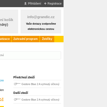
Přihlášení
Registrace
info@grandic.cz
ní košík
Vaše dotazy zodpovíme
ázdný)
elektronickou cestou
atizace
Zahradní program
Žebříky
ché
Předchozí zboží
ore
Gedore Blue 2 A vyhnutý očkový
den
klíč 70 mm 6035030
Další zboží
Kč
Gedore Blue 2 A vyhnutý očkový
klíč 80 mm 6035380