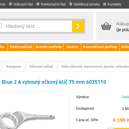
rvis
Nákupní řád
Reklamační řád
Splátkový prodej
Kontakty
Nákup
(je pr
ita
Elektronářadí
Domácí potřeby
Gastro
Kancelářské potřeby
Klim
Kategorie
Dílenské nářadí
Klíče ráčnové, momentové, ploché, očkoplo
 Blue 2 A vyhnutý očkový klíč 75 mm 6035110
Výrobce
Ged
Dostupnost
1 tý
4 190 
Cena vč. DPH