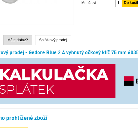
Množství
Máte dotaz?
Splátkový prodej
kový prodej - Gedore Blue 2 A vyhnutý očkový klíč 75 mm 603
o prohlížené zboží