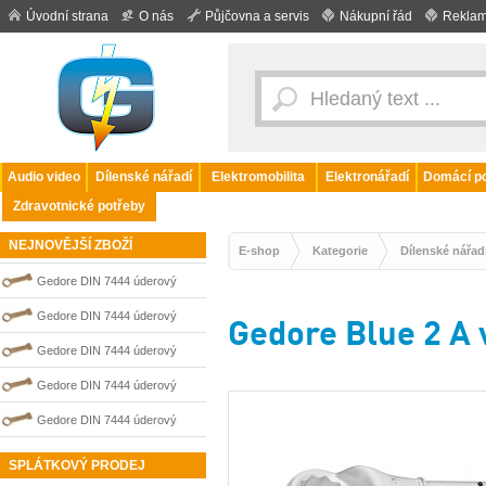
Úvodní strana
O nás
Půjčovna a servis
Nákupní řád
Reklam
Audio video
Dílenské nářadí
Elektromobilita
Elektronářadí
Domácí po
Zdravotnické potřeby
NEJNOVĚJŠÍ ZBOŽÍ
E-shop
Kategorie
Dílenské nářad
Gedore DIN 7444 úderový
nejiskřivý plochý (palcový) klíč
Gedore DIN 7444 úderový
Gedore Blue 2 A
0100209S
nejiskřivý plochý (palcový) klíč
Gedore DIN 7444 úderový
0100205S
nejiskřivý plochý (palcový) klíč
Gedore DIN 7444 úderový
0100210S
nejiskřivý plochý (palcový) klíč
Gedore DIN 7444 úderový
0100206S
nejiskřivý plochý (palcový) klíč
SPLÁTKOVÝ PRODEJ
0100207S