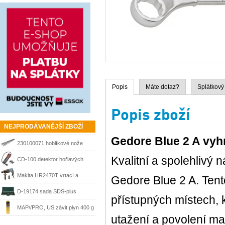
Popis
Máte dotaz?
Splátkový
Popis zboží
NEJPRODÁVANĚJŠÍ ZBOŽÍ
Gedore Blue 2 A vyh
230100071 hoblíkové nože
Kvalitní a spolehlivý 
HSS 210 mm Matrix
CD-100 detektor hořlavých
plynů Ridgid 36163
Makita HR2470T vrtací a
Gedore Blue 2 A. Tento
sekací kladivo 780 W, SDS-
D-19174 sada SDS-plus
přístupných místech, 
Plus
sekáče a vrtáky Makita
MAP//PRO, US závit plyn 400 g
utažení a povolení ma
Bernzomatic