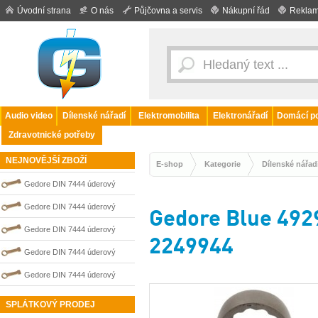
Úvodní strana
O nás
Půjčovna a servis
Nákupní řád
Reklam
Audio video
Dílenské nářadí
Elektromobilita
Elektronářadí
Domácí po
Zdravotnické potřeby
NEJNOVĚJŠÍ ZBOŽÍ
E-shop
Kategorie
Dílenské nářad
Gedore DIN 7444 úderový
nejiskřivý plochý (palcový) klíč
Gedore DIN 7444 úderový
Gedore Blue 4929
0100207S
nejiskřivý plochý (palcový) klíč
Gedore DIN 7444 úderový
2249944
0100202S
nejiskřivý plochý (palcový) klíč
Gedore DIN 7444 úderový
0100209S
nejiskřivý plochý (palcový) klíč
Gedore DIN 7444 úderový
0100210S
nejiskřivý plochý (palcový) klíč
SPLÁTKOVÝ PRODEJ
0100206S