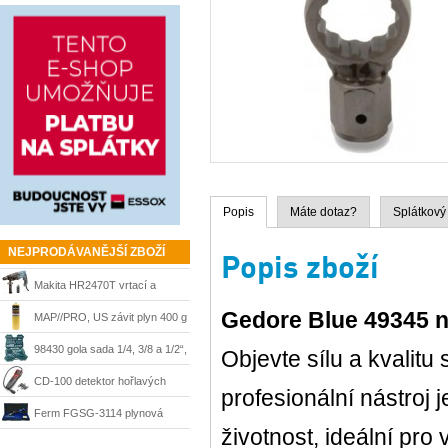
Popis
Máte dotaz?
Splátkový
NEJPRODÁVANĚJŠÍ ZBOŽÍ
Popis zboží
Makita HR2470T vrtací a
Gedore Blue 49345 n
sekací kladivo 780 W, SDS-
MAP//PRO, US závit plyn 400 g
Plus
Bernzomatic
98430 gola sada 1/4, 3/8 a 1/2“,
Objevte sílu a kvalitu
215 dílů + kufr Mannesmann
CD-100 detektor hořlavých
profesionální nástroj
plynů Ridgid 36163
Ferm FGSG-3114 plynová
životnost, ideální pr
pájka SGM1006