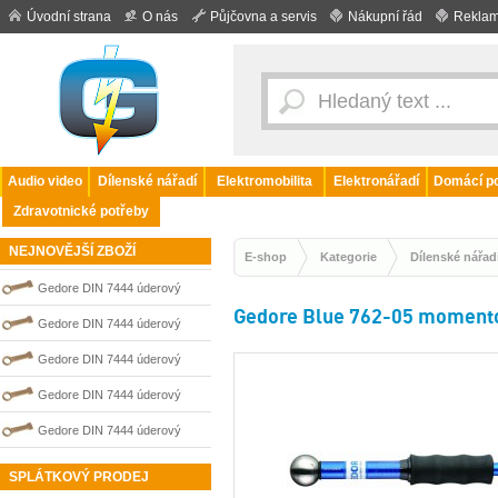
Úvodní strana
O nás
Půjčovna a servis
Nákupní řád
Reklam
Audio video
Dílenské nářadí
Elektromobilita
Elektronářadí
Domácí po
Zdravotnické potřeby
NEJNOVĚJŠÍ ZBOŽÍ
E-shop
Kategorie
Dílenské nářad
Gedore DIN 7444 úderový
Gedore Blue 762-05 momentov
nejiskřivý plochý (palcový) klíč
Gedore DIN 7444 úderový
0100214S
nejiskřivý plochý (palcový) klíč
Gedore DIN 7444 úderový
0100216S
nejiskřivý plochý (palcový) klíč
Gedore DIN 7444 úderový
0100008S
nejiskřivý plochý (palcový) klíč
Gedore DIN 7444 úderový
0100009S
nejiskřivý plochý (palcový) klíč
SPLÁTKOVÝ PRODEJ
0100006S