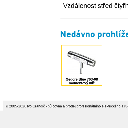
Vzdálenost střed čtyř
Nedávno prohlíž
Gedore Blue 763-08
momentový klíč
Dremometer T-FS 1/4"
1947990
© 2005-2026 Ivo Grandič - půjčovna a prodej profesionálního elektrického a ručn