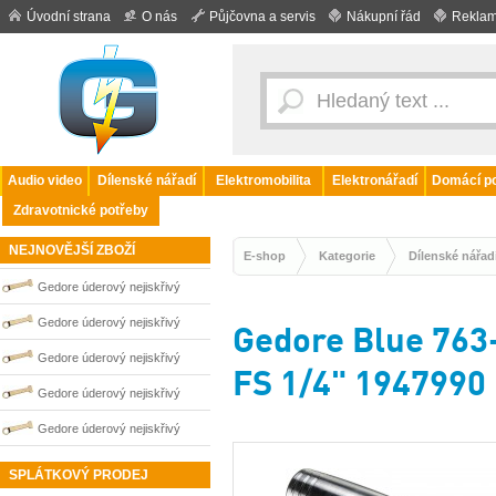
Úvodní strana
O nás
Půjčovna a servis
Nákupní řád
Reklam
Audio video
Dílenské nářadí
Elektromobilita
Elektronářadí
Domácí po
Zdravotnické potřeby
NEJNOVĚJŠÍ ZBOŽÍ
E-shop
Kategorie
Dílenské nářad
Gedore úderový nejiskřivý
plochý klíč vyhnutý 65 mm
Gedore úderový nejiskřivý
Gedore Blue 763
0100259S
plochý klíč vyhnutý 27 mm
Gedore úderový nejiskřivý
FS 1/4" 1947990
0100250S
plochý klíč vyhnutý 60 mm
Gedore úderový nejiskřivý
0100258S
plochý klíč vyhnutý 32 mm
Gedore úderový nejiskřivý
0100252S
plochý klíč vyhnutý 30 mm
SPLÁTKOVÝ PRODEJ
0100251S