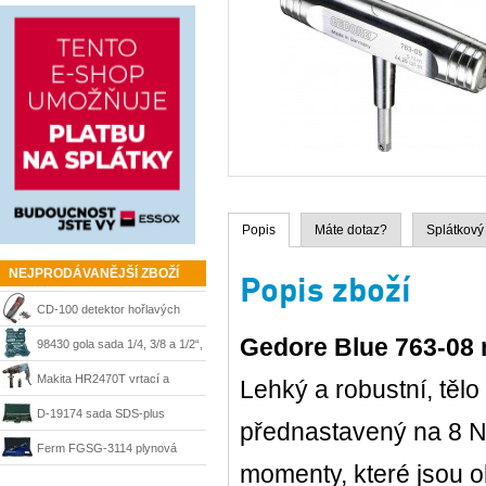
Popis
Máte dotaz?
Splátkový
NEJPRODÁVANĚJŠÍ ZBOŽÍ
Popis zboží
CD-100 detektor hořlavých
Gedore Blue 763-08 
plynů Ridgid 36163
98430 gola sada 1/4, 3/8 a 1/2“,
215 dílů + kufr Mannesmann
Makita HR2470T vrtací a
Lehký a robustní, tělo 
sekací kladivo 780 W, SDS-
D-19174 sada SDS-plus
přednastavený na 8 N
Plus
sekáče a vrtáky Makita
Ferm FGSG-3114 plynová
momenty, které jsou 
pájka SGM1006