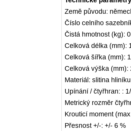
Technické parametry
Země původu: němec
Číslo celního sazebn
Čistá hmotnost (kg): 
Celková délka (mm): 
Celková šířka (mm): 
Celková výška (mm):
Materiál: slitina hliníku
Upínání / čtyřhran: : 1
Metrický rozměr čtyřh
Krouticí moment (max
Přesnost +/-: +/- 6 %