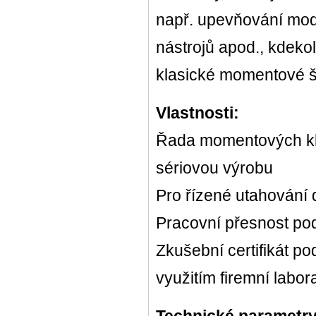
např. upevňování mod
nástrojů apod., kdekol
klasické momentové 
Vlastnosti:
Řada momentových kl
sériovou výrobu
Pro řízené utahování
Pracovní přesnost po
Zkušební certifikát p
využitím firemní labo