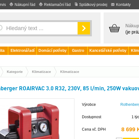
rvis
Nákupní řád
Reklamační řád
Splátkový prodej
Kontakty
Nákup
(je pr
ita
Elektronářadí
Domácí potřeby
Gastro
Kancelářské potřeby
Klim
Kategorie
Klimatizace
Klimatizace
berger ROAIRVAC 3.0 R32, 230V, 85 l/min, 250W vaku
Výrobce
Rothenber
Dostupnost
1 tý
8 699 
Cena vč. DPH