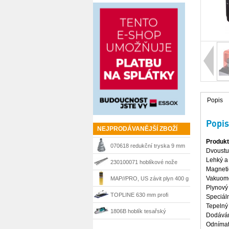
Popis
Popis
NEJPRODÁVANĚJŠÍ ZBOŽÍ
Produkt
070618 redukční tryska 9 mm
Dvoustu
Lehký a 
Steinel
230100071 hoblíkové nože
Magnetic
HSS 210 mm Matrix
Vakuome
MAP//PRO, US závit plyn 400 g
Plynový 
Bernzomatic
TOPLINE 630 mm profi
Speciáln
Tepelný
řezačka Kaufmann
1806B hoblík tesařský
Dodávám
Odnímat
velkoplošný 170 mm Makita