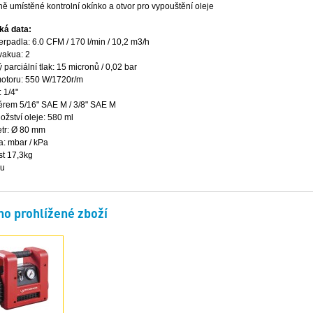
ě umístěné kontrolní okínko a otvor pro vypouštění oleje
ká data:
rpadla: 6.0 CFM / 170 l/min / 10,2 m3/h
vakua: 2
parciální tlak: 15 micronů / 0,02 bar
otoru: 550 W/1720r/m
: 1/4"
érem 5/16" SAE M / 3/8" SAE M
žství oleje: 580 ml
tr: Ø 80 mm
a: mbar / kPa
t 17,3kg
nu
o prohlížené zboží