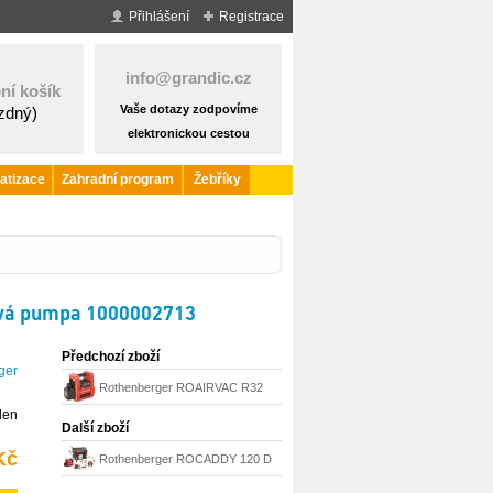
Přihlášení
Registrace
info@grandic.cz
ní košík
Vaše dotazy zodpovíme
ázdný)
elektronickou cestou
atizace
Zahradní program
Žebříky
ová pumpa 1000002713
Předchozí zboží
ger
Rothenberger ROAIRVAC R32
den
2.0 CL bez aku a nabíječky
Další zboží
1000003229
Kč
Rothenberger ROCADDY 120 D
univerzální plnící a vakuovací