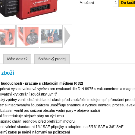
Množství
Máte dotaz?
Splátkový prodej
 zboží
 budoucnosti - pracuje s chladicím médiem R 32!
pňová vysokovakuová vývěva pro evakuaci dle DIN 8975 s vakuometrem a magnet
kvalitní kryt chrání součástky uvnitř
ký zpětný ventil chrání chladicí okruh před znečištěním olejem při přerušení proud
tr s integrovaným šoupátkem umožňuje snadnou a rychlou kontrolu procesu eva
balastní ventil pro snížení obsahu vodní páry v olejové nádrži
í filtr redukuje olejové páry na výduchu
 spínač chrání jednotku před přehřátím motoru
e včetně standardní 1/4“ SAE přípojky a adaptéru na 5/16“ SAE a 3/8“ SAE
elný kabel je méně náchylný na poškození