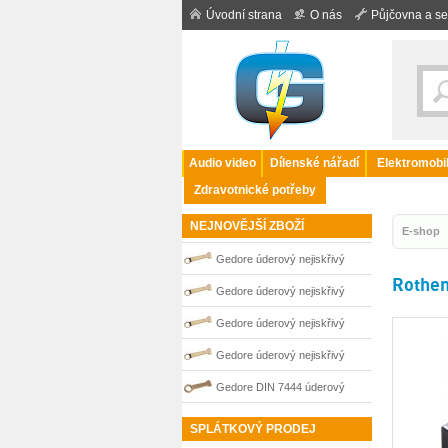
Úvodní strana
O nás
Půjčovna a se
Audio video
Dílenské nářadí
Elektromobil
Zdravotnické potřeby
NEJNOVĚJŠÍ ZBOŽÍ
E-shop
Gedore úderový nejiskřivý
Rothen
plochý klíč vyhnutý 95 mm
Gedore úderový nejiskřivý
0100265S
plochý klíč vyhnutý 110 mm
Gedore úderový nejiskřivý
0100267S
plochý klíč vyhnutý 100 mm
Gedore úderový nejiskřivý
0100266S
plochý klíč vyhnutý 70 mm
Gedore DIN 7444 úderový
0100260S
nejiskřivý plochý (palcový) klíč
SPLÁTKOVÝ PRODEJ
0100201S