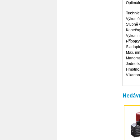
Optimáln
Technic
Výkon če
Stupně 
Konečný 
Výkon m
Přípojky
S adapt
Max. mno
Manome
Jednotk
Hmotnos
V karto
Nedávn