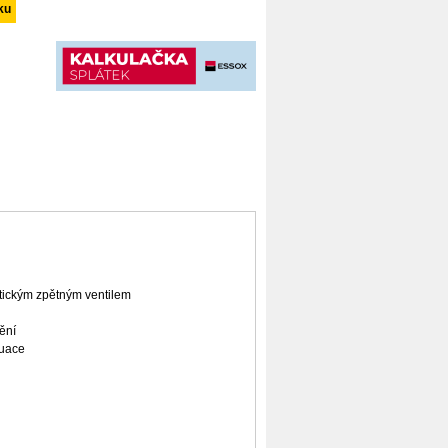
klimatizační sada
ickým zpětným ventilem
ění
kuace