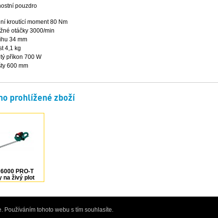
ostní pouzdro
ní kroutící moment 80 Nm
žné otáčky 3000/min
řihu 34 mm
t 4,1 kg
tý příkon 700 W
išty 600 mm
o prohlížené zboží
6000 PRO-T
 na živý plot
Bosch
. Používáním tohoto webu s tím souhlasíte.
rofesionálního elektrického a ručního nářadí, obchod pro kutily i profesionály - Bře