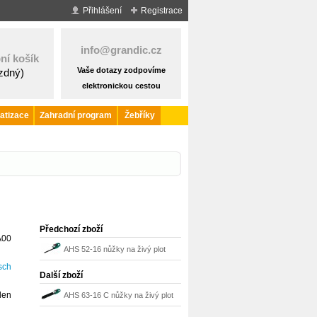
Přihlášení
Registrace
info@grandic.cz
ní košík
Vaše dotazy zodpovíme
ázdný)
elektronickou cestou
atizace
Zahradní program
Žebříky
Předchozí zboží
A00
AHS 52-16 nůžky na živý plot
sch
Bosch
Další zboží
den
AHS 63-16 C nůžky na živý plot
Bosch