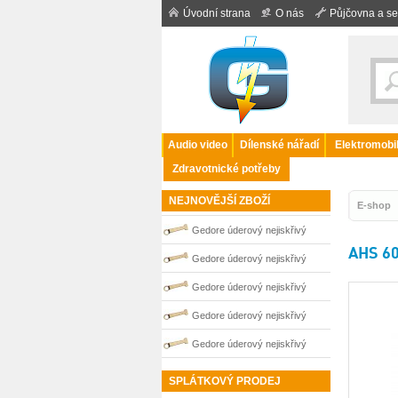
Úvodní strana
O nás
Půjčovna a se
Audio video
Dílenské nářadí
Elektromobil
Zdravotnické potřeby
NEJNOVĚJŠÍ ZBOŽÍ
E-shop
Gedore úderový nejiskřivý
AHS 60
plochý klíč vyhnutý 27 mm
Gedore úderový nejiskřivý
0100250S
plochý klíč vyhnutý 50 mm
Gedore úderový nejiskřivý
0100256S
plochý klíč vyhnutý 46 mm
Gedore úderový nejiskřivý
0100255S
plochý klíč vyhnutý 32 mm
Gedore úderový nejiskřivý
0100252S
plochý klíč vyhnutý 30 mm
SPLÁTKOVÝ PRODEJ
0100251S