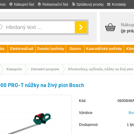
rvis
Nákupní řád
Reklamační řád
Splátkový prodej
Kontakty
Nákup
(je pr
ita
Elektronářadí
Domácí potřeby
Gastro
Kancelářské potřeby
Klim
Kategorie
Zahradní program
Křovinořezy, vyžínače, nůžky na živý plot
00 PRO-T nůžky na živý plot Bosch
Kód
0600848
Výrobce
Bo
Dostupnost
1 tý