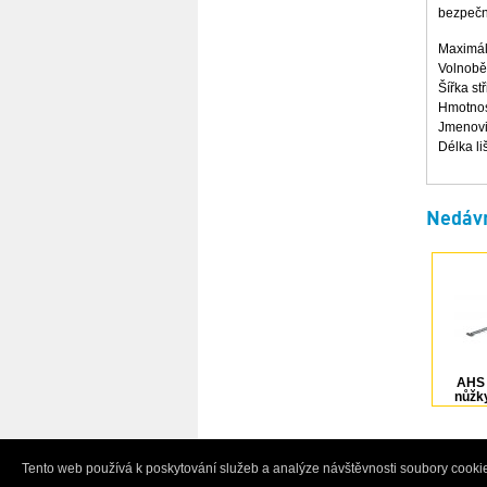
bezpečn
Maximál
Volnobě
Šířka st
Hmotnos
Jmenovi
Délka l
Nedávn
AHS 
nůžky
Tento web používá k poskytování služeb a analýze návštěvnosti soubory cookie
© 2005-2026 Ivo Grandič - půjčovna a prodej p