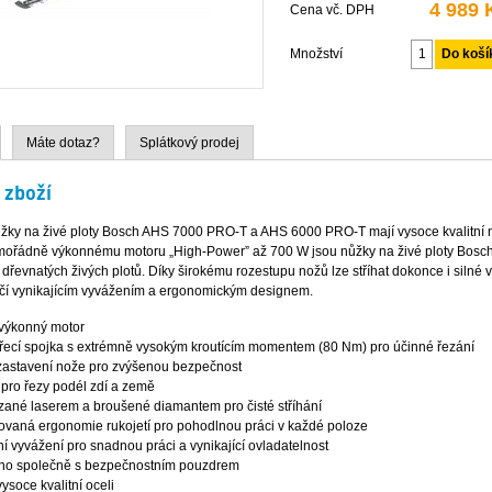
4 989 
Cena vč. DPH
Množství
Máte dotaz?
Splátkový prodej
 zboží
žky na živé ploty Bosch AHS 7000 PRO-T a AHS 6000 PRO-T mají vysoce kvalitní n
mořádně výkonnému motoru „High-Power” až 700 W jsou nůžky na živé ploty Bosch o
 dřevnatých živých plotů. Díky širokému rozestupu nožů lze stříhat dokonce i sil
čí vynikajícím vyvážením a ergonomickým designem.
výkonný motor
třecí spojka s extrémně vysokým kroutícím momentem (80 Nm) pro účinné řezání
zastavení nože pro zvýšenou bezpečnost
 pro řezy podél zdí a země
zané laserem a broušené diamantem pro čisté stříhání
ovaná ergonomie rukojetí pro pohodlnou práci v každé poloze
í vyvážení pro snadnou práci a vynikající ovladatelnost
o společně s bezpečnostním pouzdrem
ysoce kvalitní oceli