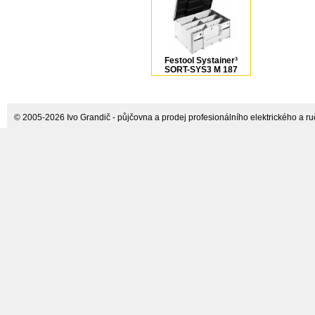
Festool Systainer³
SORT-SYS3 M 187
DOMINO kufr pro
frézky 576793
© 2005-2026 Ivo Grandič - půjčovna a prodej profesionálního elektrického a ručn