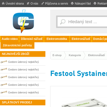
Úvodní strana
O nás
Půjčovna a servis
Nákupní řád
Reklam
Audio video
Dílenské nářadí
Elektromobilita
Elektronářadí
Domácí po
Zdravotnické potřeby
NEJNOVĚJŠÍ ZBOŽÍ
E-shop
Kategorie
Elektronářadí
Gedore úderový nejiskřivý
plochý klíč vyhnutý 27 mm
Gedore úderový nejiskřivý
Festool Systaine
0100250S
plochý klíč vyhnutý 32 mm
Gedore úderový nejiskřivý
0100252S
plochý klíč vyhnutý 65 mm
Gedore úderový nejiskřivý
0100259S
plochý klíč vyhnutý 36 mm
Gedore úderový nejiskřivý
0100253S
plochý klíč vyhnutý 41 mm
SPLÁTKOVÝ PRODEJ
0100254S