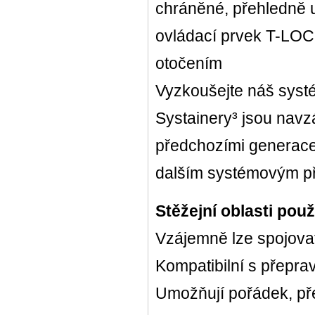
chráněné, přehledně 
ovládací prvek T-LOC 
otočením
Vyzkoušejte náš syst
Systainery³ jsou navz
předchozími generace
dalším systémovým př
Stěžejní oblasti použi
Vzájemně lze spojova
Kompatibilní s přepra
Umožňují pořádek, pře