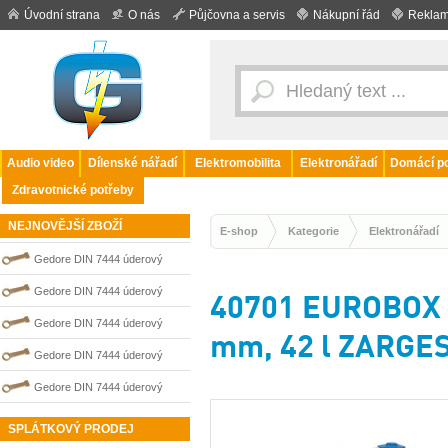
Úvodní strana
O nás
Půjčovna a servis
Nákupní řád
Reklam
Audio video
Dílenské nářadí
Elektromobilita
Elektronářadí
Domácí po
Zdravotnické potřeby
NEJNOVĚJŠÍ ZBOŽÍ
E-shop
Kategorie
Elektronářadí
Gedore DIN 7444 úderový
nejiskřivý plochý (palcový) klíč
Gedore DIN 7444 úderový
40701 EUROBOX h
0100010S
nejiskřivý plochý (palcový) klíč
Gedore DIN 7444 úderový
mm, 42 l ZARGE
0100214S
nejiskřivý plochý (palcový) klíč
Gedore DIN 7444 úderový
0100215S
nejiskřivý plochý (palcový) klíč
Gedore DIN 7444 úderový
0100013S
nejiskřivý plochý (palcový) klíč
SPLÁTKOVÝ PRODEJ
0100212S