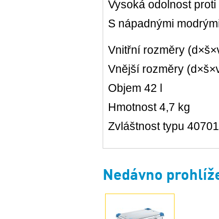
Vysoká odolnost proti
S nápadnými modrými 
Vnitřní rozměry (d×š
Vnější rozměry (d×š×
Objem 42 l
Hmotnost 4,7 kg
Zvláštnost typu 40701
Nedávno prohlíž