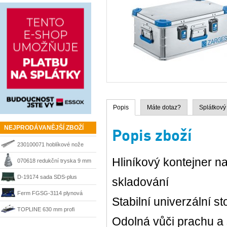
Popis
Máte dotaz?
Splátkový
NEJPRODÁVANĚJŠÍ ZBOŽÍ
Popis zboží
230100071 hoblíkové nože
Hliníkový kontejner na
HSS 210 mm Matrix
070618 redukční tryska 9 mm
Steinel
D-19174 sada SDS-plus
skladování
sekáče a vrtáky Makita
Ferm FGSG-3114 plynová
Stabilní univerzální s
pájka SGM1006
TOPLINE 630 mm profi
Odolná vůči prachu a
řezačka Kaufmann