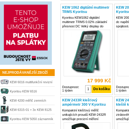
KEW 1062 digitální multimetr
KEW 20
TRMS Kyoritsu
Kyorits
Kyoritsu KEW1062 digitální
KEW 2009
multimetr TRMS 0.02% základní
dc napětí
přesnost DC Velký display do
spojitost
50,000 Dvojitý display pro indikaci
multimet
AC DCVaHz, atd. True-RMS
funkcemi 
měření AC a AC+DC Široký
ac / dc p
frekvenční rozsah AC od 10Hz do
a spojito
100kHz
tvar
NEJPRODÁVANĚJŠÍ ZBOŽÍ
17 999 Kč
KEW 6016 multifunkční revizní
Dostupnost:
Dostupno
1 týden
1 týden
přístroj KYORITSU
Kyoritsu KEW 6516
multifunkční revizní přístroj
KEW 2433R klešťový
KEW 243
KEW 4200 měřič zemních
ampérmetr 300 V Kyoritsu
kleště k
Kyorits
odporů Kyoritsu
KEW 6315-01 + 3x KEW 8125
Kompaktní klešťový měřič
Kompaktn
unikajících proudů KEW-2432R
ztrátové
analyzátor kvality sítě
Kyoritsu KEW 5050 záznamník
umožňuje precizní měření
umožňují
skutečných efektivních hodnot
vysokém r
KYORITSU
unikajících proudů
(TrueRMS) za vysokého rozlišení
Vysoké p