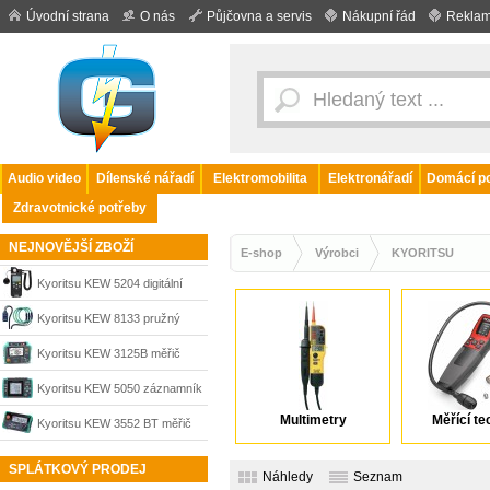
Úvodní strana
O nás
Půjčovna a servis
Nákupní řád
Reklam
Audio video
Dílenské nářadí
Elektromobilita
Elektronářadí
Domácí po
Zdravotnické potřeby
NEJNOVĚJŠÍ ZBOŽÍ
E-shop
Výrobci
KYORITSU
Kyoritsu KEW 5204 digitální
luxmetr
Kyoritsu KEW 8133 pružný
proudový převodník sada 3 ks
Kyoritsu KEW 3125B měřič
izolačního odporu 5 kV,
Kyoritsu KEW 5050 záznamník
KY01.3125.03
Multimetry
Měřící te
unikajících proudů
Kyoritsu KEW 3552 BT měřič
izolačního odporu a kontinuity s
SPLÁTKOVÝ PRODEJ
Náhledy
Seznam
Bluetooth, KY01.3552.02