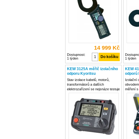
displeje. Kapkovitá forma kleští
také pom
přitom umožňuje proniknout i do
frekvenčn
těžko přístupných oblastí.
rozsahu 
14 999 Kč
Dostupnost:
Dostupno
1 týden
1 týden
KEW 3125A měřič izolačního
KEW 41
odporu Kyoritsu
odporů 
Stav izolace kabelů, motorů,
Izolační
transformátorů a dalších
obvodem a
elektrozařízení se nejsnáze testuje
měření s 
pomocí digitálních izolometrů,
konstruk
které automaticky nastaví zvolené
proudu fi
zkušební napětí a po dobu měření
vliv prů
průběžně vypočítávají hodnotu
synchronn
izolačního odporu.
stabiílní