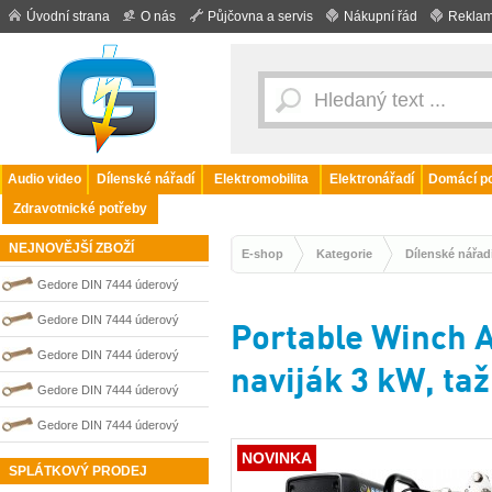
Úvodní strana
O nás
Půjčovna a servis
Nákupní řád
Reklam
Audio video
Dílenské nářadí
Elektromobilita
Elektronářadí
Domácí po
Zdravotnické potřeby
NEJNOVĚJŠÍ ZBOŽÍ
E-shop
Kategorie
Dílenské nářad
Gedore DIN 7444 úderový
nejiskřivý plochý (palcový) klíč
Gedore DIN 7444 úderový
Portable Winch 
0100221S
nejiskřivý plochý (palcový) klíč
Gedore DIN 7444 úderový
naviják 3 kW, taž
0100234S
nejiskřivý plochý (palcový) klíč
Gedore DIN 7444 úderový
0100218S
nejiskřivý plochý (palcový) klíč
Gedore DIN 7444 úderový
0100235S
NOVINKA
nejiskřivý plochý (palcový) klíč
SPLÁTKOVÝ PRODEJ
0100217S