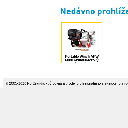
Nedávno prohlíž
Portable Winch APW
6000 akumulátorový
lanový naviják 3 kW,
tažná síla až 3000 kg,
bez aku
© 2005-2026 Ivo Grandič - půjčovna a prodej profesionálního elektrického a ručn