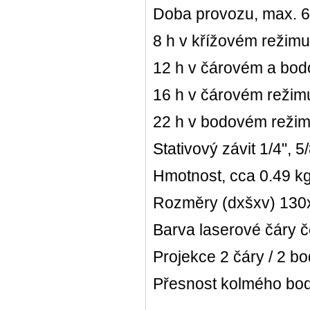
Doba provozu, max. 6
8 h v křížovém režimu
12 h v čárovém a bo
16 h v čárovém režim
22 h v bodovém reži
Stativový závit 1/4", 5
Hmotnost, cca 0.49 k
Rozměry (dxšxv) 13
Barva laserové čáry 
Projekce 2 čáry / 2 b
Přesnost kolmého bo