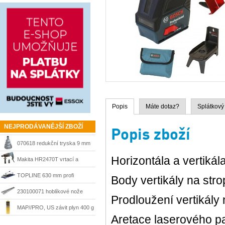
Popis
Máte dotaz?
Splátkový
NEJPRODÁVANĚJŠÍ ZBOŽÍ
Popis zboží
070618 redukční tryska 9 mm
Horizontála a vertiká
Steinel
Makita HR2470T vrtací a
sekací kladivo 780 W, SDS-
TOPLINE 630 mm profi
Body vertikály na str
Plus
řezačka Kaufmann
230100071 hoblíkové nože
Prodloužení vertikály
HSS 210 mm Matrix
MAP//PRO, US závit plyn 400 g
Aretace laserového 
Bernzomatic