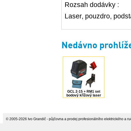
Rozsah dodávky :
Laser, pouzdro, pods
Nedávno prohlíž
GCL 2-15 + RM1 set
bodový křížový laser
0601066E00 Bosch
© 2005-2026 Ivo Grandič - půjčovna a prodej profesionálního elektrického a ručn