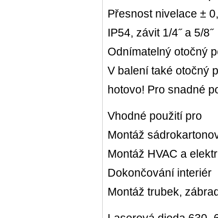
Přesnost nivelace ± 
IP54, závit 1/4˝ a 5/8˝
Odnímatelný otočný 
V balení také otočný 
hotovo! Pro snadné po
Vhodné použití pro
Montáž sádrokartono
Montáž HVAC a elektr
Dokončování interiér
Montáž trubek, zábrad