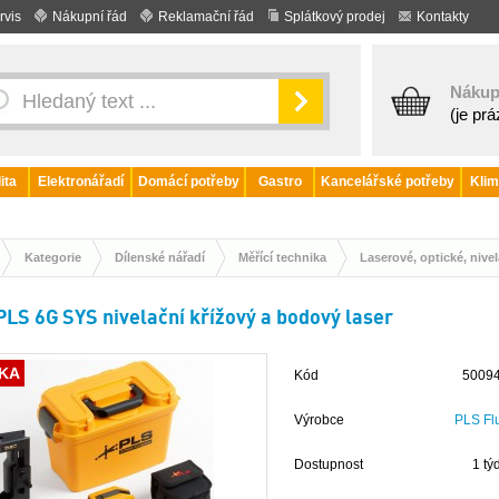
rvis
Nákupní řád
Reklamační řád
Splátkový prodej
Kontakty
Nákup
(je pr
ita
Elektronářadí
Domácí potřeby
Gastro
Kancelářské potřeby
Klim
Kategorie
Dílenské nářadí
Měřící technika
Laserové, optické, nivela
PLS 6G SYS nivelační křížový a bodový laser
KA
Kód
5009
Výrobce
PLS Fl
Dostupnost
1 tý