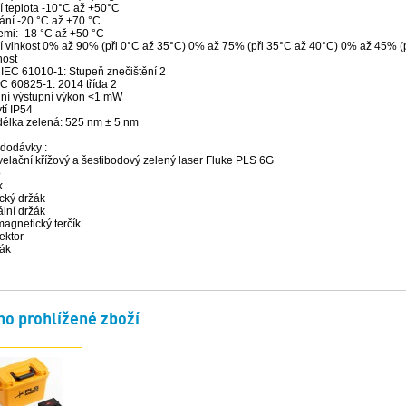
í teplota -10°C až +50°C
ání -20 °C až +70 °C
emi: -18 °C až +50 °C
ní vlhkost 0% až 90% (při 0°C až 35°C) 0% až 75% (při 35°C až 40°C) 0% až 45% (
ost
IEC 61010-1: Stupeň znečištění 2
C 60825-1: 2014 třída 2
ní výstupní výkon <1 mW
ytí IP54
délka zelená: 525 nm ± 5 nm
dodávky :
elační křížový a šestibodový zelený laser Fluke PLS 6G
o
k
cký držák
lní držák
agnetický terčík
ektor
ák
o prohlížené zboží