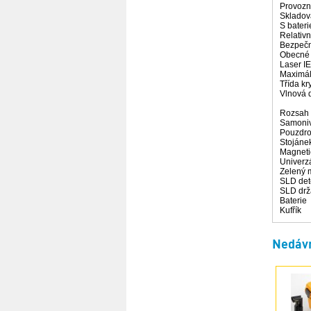
Provozn
Skladov
S bateri
Relativ
Bezpečn
Obecné 
Laser IE
Maximál
Třída kr
Vlnová 
Rozsah 
Samoniv
Pouzdr
Stojáne
Magneti
Univerzá
Zelený m
SLD det
SLD drž
Baterie
Kufřík
Nedávn