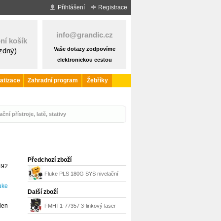
Přihlášení
Registrace
info@grandic.cz
ní košík
Vaše dotazy zodpovíme
ázdný)
elektronickou cestou
atizace
Zahradní program
Žebříky
ční přístroje, latě, stativy
Předchozí zboží
492
Fluke PLS 180G SYS nivelační
uke
křížový laser zelený
Další zboží
den
FMHT1-77357 3-linkový laser
STANLEY FatMax červený