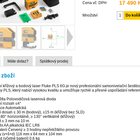
17 490 
Cena vč. DPH
Množství
Máte dotaz?
Splátkový prodej
 zboží
í křížový a bodový laser Fluke PLS 6G je nový profesionální samonivelační šestibo
 PLS, který nabízí vysokou kvalitu a umožňuje rychlé a přesné uspořádání refere
ětla Polovodičová laserová dioda
ní rozsah ≤4°
ace Automatická
í dosah ≤ 30 m (bodový), ≤15 m (křížový bez SLD)
horizontálně, ≥ 130° vertikálně (křížový)
t ≤ 3 mm na 10 m
3x AA alkalická IEC LR6
terií Červený ≥ 3 hodiny nepřetržitého provozu
 (v×š×d) 116 mm x 64 mm x 104 mm
 (včetně baterií) 0,6 kg