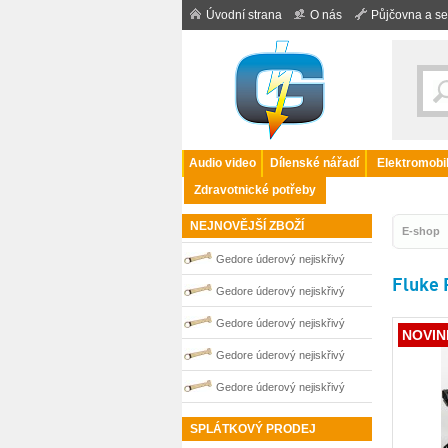
Úvodní strana
O nás
Půjčovna a se
Audio video
Dílenské nářadí
Elektromobil
Zdravotnické potřeby
NEJNOVĚJŠÍ ZBOŽÍ
E-shop
Gedore úderový nejiskřivý
Fluke 
plochý klíč vyhnutý 36 mm
Gedore úderový nejiskřivý
0100253S
plochý klíč vyhnutý 60 mm
Gedore úderový nejiskřivý
NOVIN
0100258S
plochý klíč vyhnutý 55 mm
Gedore úderový nejiskřivý
0100257S
plochý klíč vyhnutý 65 mm
Gedore úderový nejiskřivý
0100259S
plochý klíč vyhnutý 32 mm
SPLÁTKOVÝ PRODEJ
0100252S