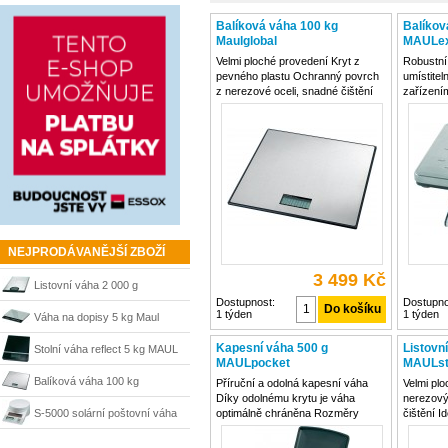
Balíková váha 100 kg
Balíkov
Maulglobal
MAULex
Velmi ploché provedení Kryt z
Robustní
pevného plastu Ochranný povrch
umístite
z nerezové oceli, snadné čištění
zařízením
Velký LCD displej Plošina váhy s
instalova
nerezovou podložkou Velký LCD
oceli) a 
displej Obsluha jedním tlačítkem:
je to tře
on-off -tare Možná uživatelská
Rozměry 
kalibrace
mm Napáj
NEJPRODÁVANĚJŠÍ ZBOŽÍ
3 499 Kč
Listovní váha 2 000 g
Dostupnost:
Dostupno
1 týden
1 týden
MAULsteel
Váha na dopisy 5 kg Maul
Kapesní váha 500 g
Listovn
Stolní váha reflect 5 kg MAUL
MAULpocket
MAULst
Balíková váha 100 kg
Příruční a odolná kapesní váha
Velmi plo
Díky odolnému krytu je váha
nerezov
Maulglobal
S-5000 solární poštovní váha
optimálně chráněna Rozměry
čištění I
(dxšxv) 122 x 76 x 24 mm Barva
použití 
MAULtronic
černá Napájení 3x baterie AAA
x 220 mm 