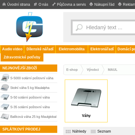
Úvodní strana
O nás
Půjčovna a servis
Nákupní řád
Reklam
Audio video
Dílenské nářadí
Elektromobilita
Elektronářadí
Domácí po
Zdravotnické potřeby
NEJNOVĚJŠÍ ZBOŽÍ
E-shop
Výrobci
MAUL
S-5000 solární poštovní váha
MAULtronic
Stolní váha 5 kg Maulalpha
S-50 solární poštovní váha
MAULparcel
S-35 solární poštovní váha
Váhy
MAULparcel
Balíková váha 25 kg Maulglobal
SPLÁTKOVÝ PRODEJ
Náhledy
Seznam