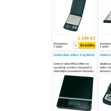
Rozlišení hmotnosti 0,1 g
baterie 
Hmotnost 205 g Váhový rozsah
(kartáčo
500 g S funkcí počítání a tára
1 g Prove
1 349 Kč
Dostupnost:
Dostupno
1 týden
1 týden
Stolní váha reflect 5 kg MAUL
Stolní 
Listovní váha MAULreflect se
Ideální p
vyznačuje vysokou únosností a
nebo v la
ušlechtilým provedením Rozměry
přesnost
(dxšxv) 225 x 156 x 17 mm
Rozměry 
Napájení 1x baterie CR2032 Barva
mm Napáj
černá Rozlišení hmotnosti 1 g
černá Roz
Rozměry vážící plochy 160 x 156
Rozměry 
mm Hmotnost 717 g Nejnižsší