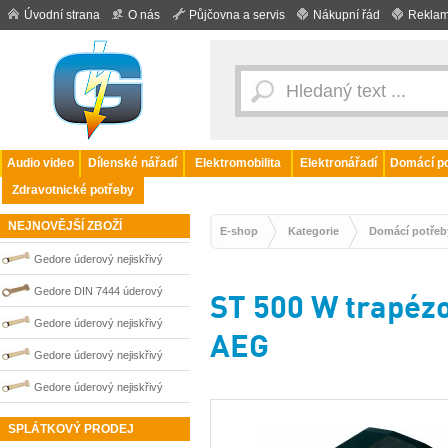
Úvodní strana
O nás
Půjčovna a servis
Nákupní řád
Reklam
Audio video
Dílenské nářadí
Elektromobilita
Elektronářadí
Domácí po
Zdravotnické potřeby
NEJNOVĚJŠÍ ZBOŽÍ
E-shop
Kategorie
Domácí potřeb
Gedore úderový nejiskřivý
plochý klíč vyhnutý 85 mm
Gedore DIN 7444 úderový
ST 500 W trapéz
0100263S
nejiskřivý plochý (palcový) klíč
Gedore úderový nejiskřivý
AEG
0100201S
plochý klíč vyhnutý 75 mm
Gedore úderový nejiskřivý
0100261S
plochý klíč vyhnutý 100 mm
Gedore úderový nejiskřivý
0100266S
plochý klíč vyhnutý 70 mm
SPLÁTKOVÝ PRODEJ
0100260S