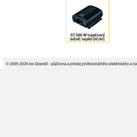
ST 500 W trapézový
měnič napětí DC/AC
12V/230V AEG
© 2005-2026 Ivo Grandič - půjčovna a prodej profesionálního elektrického a ručn