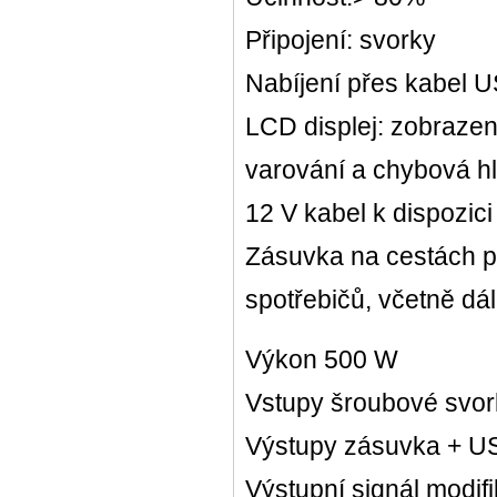
Připojení: svorky
Nabíjení přes kabel U
LCD displej: zobrazení
varování a chybová h
12 V kabel k dispozici
Zásuvka na cestách pr
spotřebičů, včetně d
Výkon 500 W
Vstupy šroubové svor
Výstupy zásuvka + US
Výstupní signál modif