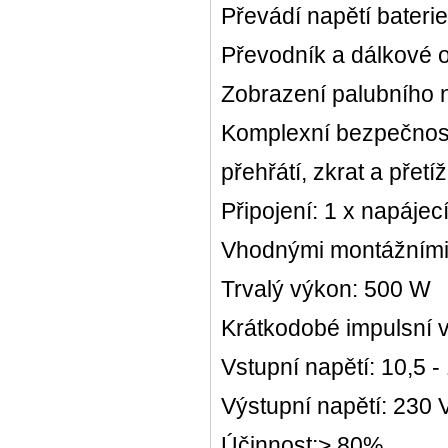
Převádí napětí bateri
Převodník a dálkové o
Zobrazení palubního 
Komplexní bezpečnostn
přehřátí, zkrat a přetí
Připojení: 1 x napájec
Vhodnými montážními l
Trvalý výkon: 500 W
Krátkodobé impulsní 
Vstupní napětí: 10,5 
Výstupní napětí: 230 
Účinnost:> 80%