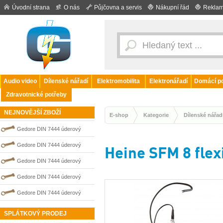
Úvodní strana
O nás
Půjčovna a servis
Nákupní řád
Reklam
Audio video
Dílenské nářadí
Elektromobilita
Elektronářadí
Domácí po
Zdravotnické potřeby
NEJNOVĚJŠÍ ZBOŽÍ
E-shop
Kategorie
Dílenské nářad
Gedore DIN 7444 úderový
nejiskřivý plochý (palcový) klíč
Gedore DIN 7444 úderový
Heine SFM 8 flex
0100211S
nejiskřivý plochý (palcový) klíč
Gedore DIN 7444 úderový
0100210S
nejiskřivý plochý (palcový) klíč
Gedore DIN 7444 úderový
0100203S
nejiskřivý plochý (palcový) klíč
Gedore DIN 7444 úderový
0100208S
nejiskřivý plochý (palcový) klíč
SPLÁTKOVÝ PRODEJ
0100207S