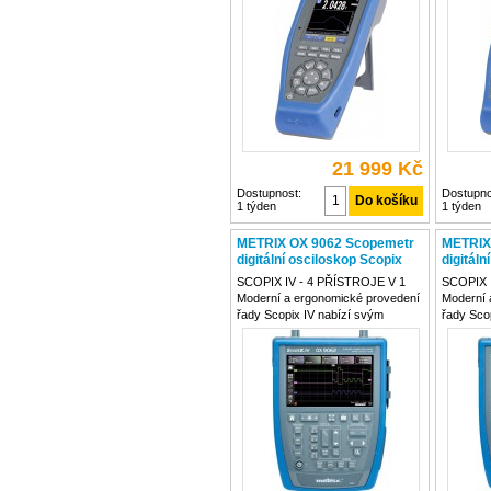
přepínače pro intuitivní ovládání a
přepínače
s vysokým krytím IP67. Unikátní
s vysoký
ovládání bez
ovládání
21 999 Kč
Dostupnost:
Dostupno
1 týden
1 týden
METRIX OX 9062 Scopemetr
METRIX
digitální osciloskop Scopix
digitáln
SCOPIX IV - 4 PŘÍSTROJE V 1
SCOPIX 
Moderní a ergonomické provedení
Moderní 
řady Scopix IV nabízí svým
řady Sco
uživatelům maximální komfort a
uživatel
jednoduchost ovládání s lokalizací
jednoduch
do 15 jazyků. Nejmodernější
do 15 ja
hardware přístroje umožňuje
hardware
integraci široké škály
integraci