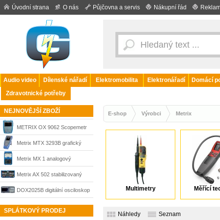
Úvodní strana
O nás
Půjčovna a servis
Nákupní řád
Reklam
Audio video
Dílenské nářadí
Elektromobilita
Elektronářadí
Domácí po
Zdravotnické potřeby
NEJNOVĚJŠÍ ZBOŽÍ
E-shop
Výrobci
Metrix
METRIX OX 9062 Scopemetr
digitální osciloskop Scopix
Metrix MTX 3293B grafický
multimetr
Metrix MX 1 analogový
multimetr
Metrix AX 502 stabilizovaný
Multimetry
Měřící te
zdroj
DOX2025B digitální osciloskop
Metrix
SPLÁTKOVÝ PRODEJ
Náhledy
Seznam