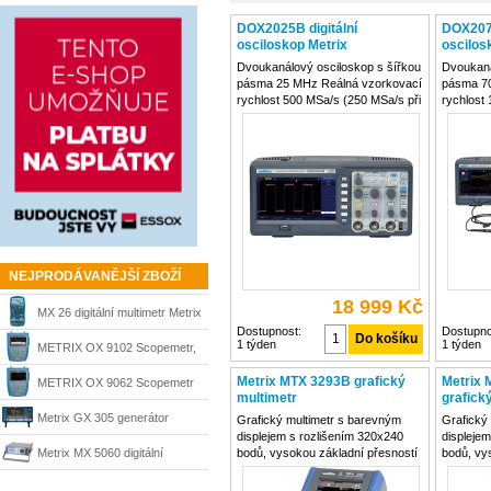
DOX2025B digitální
DOX2070
osciloskop Metrix
oscilos
Dvoukanálový osciloskop s šířkou
Dvoukaná
pásma 25 MHz Reálná vzorkovací
pásma 7
rychlost 500 MSa/s (250 MSa/s při
rychlost
obou kanálech) Ekvivalentní
při obou 
vzorkovací rychlost pro
vzorkova
opakované děje 10 GSa/s
opakovan
Vertikální citlivost 2 mV/div...10
Vertikální
V/div Maximální vstupní
V/div Max
NEJPRODÁVANĚJŠÍ ZBOŽÍ
18 999 Kč
MX 26 digitální multimetr Metrix
Dostupnost:
Dostupno
1 týden
1 týden
METRIX OX 9102 Scopemetr,
digitální osciloskop
Metrix MTX 3293B grafický
Metrix
METRIX OX 9062 Scopemetr
multimetr
grafick
digitální osciloskop Scopix
Metrix GX 305 generátor
Grafický multimetr s barevným
Grafický
displejem s rozlišením 320x240
displeje
Metrix MX 5060 digitální
bodů, vysokou základní přesností
bodů, vy
0,02 % a šířkou pásma 200 kHz.
0,02 % a
profesionální TRMS multimetr
Atypický design bez otočného
Atypický