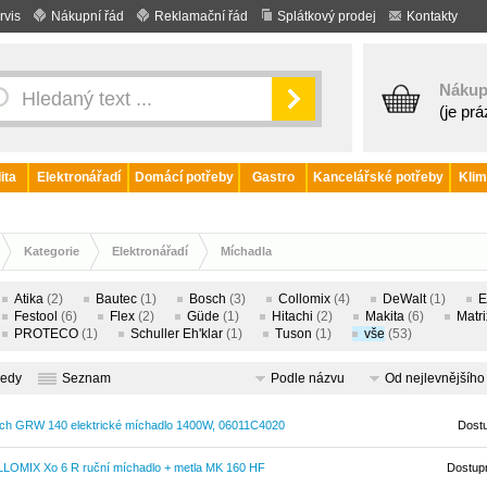
rvis
Nákupní řád
Reklamační řád
Splátkový prodej
Kontakty
Nákup
(je pr
ita
Elektronářadí
Domácí potřeby
Gastro
Kancelářské potřeby
Klim
Kategorie
Elektronářadí
Míchadla
Atika
(2)
Bautec
(1)
Bosch
(3)
Collomix
(4)
DeWalt
(1)
E
Festool
(6)
Flex
(2)
Güde
(1)
Hitachi
(2)
Makita
(6)
Matri
PROTECO
(1)
Schuller Eh'klar
(1)
Tuson
(1)
vše
(53)
ledy
Seznam
Podle názvu
Od nejlevnějšího
ch GRW 140 elektrické míchadlo 1400W, 06011C4020
Dost
LOMIX Xo 6 R ruční míchadlo + metla MK 160 HF
Dostup