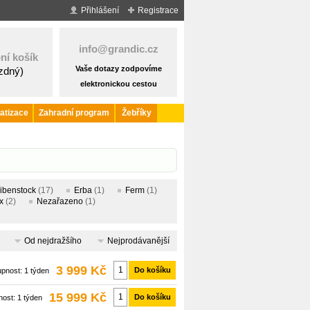
Přihlášení
Registrace
info@grandic.cz
ní košík
Vaše dotazy zodpovíme
ázdný)
elektronickou cestou
atizace
Zahradní program
Žebříky
ibenstock
(17)
Erba
(1)
Ferm
(1)
x
(2)
Nezařazeno
(1)
Od nejdražšího
Nejprodávanější
3 999 Kč
Do košíku
upnost:
1 týden
15 999 Kč
Do košíku
nost:
1 týden