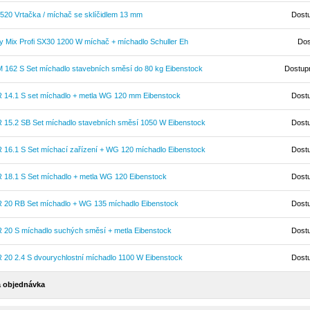
520 Vrtačka / míchač se sklíčidlem 13 mm
Dost
y Mix Profi SX30 1200 W míchač + míchadlo Schuller Eh
Dos
 162 S Set míchadlo stavebních směsí do 80 kg Eibenstock
Dostup
 14.1 S set míchadlo + metla WG 120 mm Eibenstock
Dost
 15.2 SB Set míchadlo stavebních směsí 1050 W Eibenstock
Dost
 16.1 S Set míchací zařízení + WG 120 míchadlo Eibenstock
Dost
 18.1 S Set míchadlo + metla WG 120 Eibenstock
Dost
 20 RB Set míchadlo + WG 135 míchadlo Eibenstock
Dost
 20 S míchadlo suchých směsí + metla Eibenstock
Dost
 20 2.4 S dvourychlostní míchadlo 1100 W Eibenstock
Dost
 objednávka