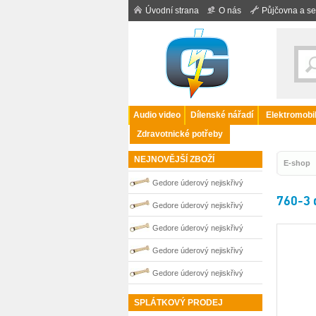
Úvodní strana
O nás
Půjčovna a se
Audio video
Dílenské nářadí
Elektromobil
Zdravotnické potřeby
NEJNOVĚJŠÍ ZBOŽÍ
E-shop
Gedore úderový nejiskřivý
760-3 
plochý klíč vyhnutý 36 mm
Gedore úderový nejiskřivý
0100253S
plochý klíč vyhnutý 50 mm
Gedore úderový nejiskřivý
0100256S
plochý klíč vyhnutý 30 mm
Gedore úderový nejiskřivý
0100251S
plochý klíč vyhnutý 32 mm
Gedore úderový nejiskřivý
0100252S
plochý klíč vyhnutý 65 mm
SPLÁTKOVÝ PRODEJ
0100259S