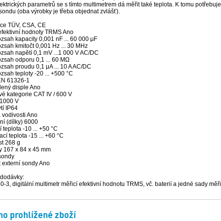
ektrických parametrů se s tímto multimetrem dá měřit také teplota. K tomu potřebu
 sondu (oba výrobky je třeba objednat zvlášť).
ace TÜV, CSA, CE
́ efektivní hodnoty TRMS Ano
́ rozsah kapacity 0,001 nF ... 60 000 μF
 rozsah kmitočt 0,001 Hz ... 30 MHz
 rozsah napětí 0,1 mV ...1 000 V AC/DC
́ rozsah odporu 0,1 ... 60 MΩ
́ rozsah proudu 0,1 μA ... 10 A AC/DC
 rozsah teploty -20 ... +500 °C
EN 61326-1
lený disple Ano
é kategorie CAT IV / 600 V
/ 1000 V
ytí IP64
 vodivosti Ano
í (dílky) 6000
 teplota -10 ... +50 °C
cí teplota -15 ... +60 °C
t 268 g
 167 x 84 x 45 mm
 sondy
 externí sondy Ano
dodávky:
-3, digitální multimetr měřicí efektivní hodnotu TRMS, vč. baterií a jedné sady měř
o prohlížené zboží