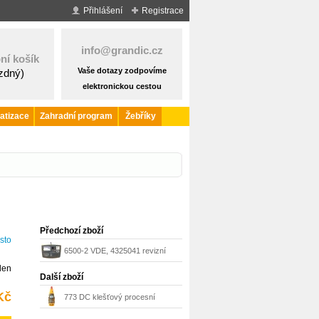
Přihlášení
Registrace
info@grandic.cz
ní košík
Vaše dotazy zodpovíme
ázdný)
elektronickou cestou
atizace
Zahradní program
Žebříky
Předchozí zboží
sto
6500-2 VDE, 4325041 revizní
den
přístroj Fluke
Další zboží
Kč
773 DC klešťový procesní
miliampérmetr Fluke