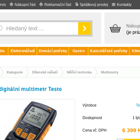
rvis
Nákupní řád
Reklamační řád
Splátkový prodej
Kontakty
Nákup
(je pr
ita
Elektronářadí
Domácí potřeby
Gastro
Kancelářské potřeby
Klim
Kategorie
Dílenské nářadí
Měřící technika
Multimetry
digitální multimetr Testo
Výrobce
Te
Dostupnost
1 tý
6 399 
Cena vč. DPH