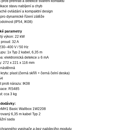
proti přehřátí a detekce svaření kontaktů
kace stavu nabíjení a chyb
ché ovládání a kompaktní design
pro dynamické řízení zátěže
dolnost (IP54, IK08)
ké parametry
tý výkon: 22 kW
 proud: 32 A
 230–400 V / 50 Hz
upu: 1x Typ 2 kabel, 6,35 m
a: elektronická detekce ≥ 6 mA
: 272 x 221 x 116 mm
 nástěnná
 krytu: plast (černá skříň + černá čelní deska)
54
 proti nárazu: IK08
kace: RS485
t: cca 3 kg
 dodávky:
eMH1 Basic Wallbox 1W2208
rovaný 6,35 m kabel Typ 2
ážní sada
ochranného vypínače a bez nabíjecího modulu