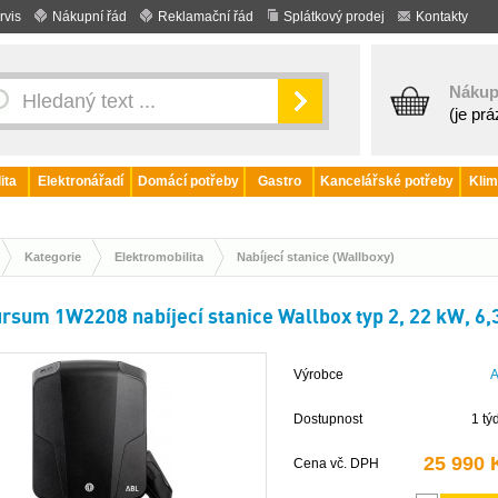
rvis
Nákupní řád
Reklamační řád
Splátkový prodej
Kontakty
Nákup
(je pr
ita
Elektronářadí
Domácí potřeby
Gastro
Kancelářské potřeby
Klim
Kategorie
Elektromobilita
Nabíjecí stanice (Wallboxy)
rsum 1W2208 nabíjecí stanice Wallbox typ 2, 22 kW, 6,
Výrobce
Dostupnost
1 tý
25 990 
Cena vč. DPH