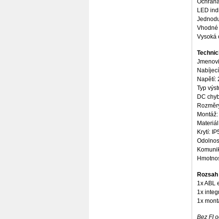
Ochrana 
LED indi
Plus
Jednodu
Vhodné 
Vysoká o
Technic
Jmenovi
Nabíjecí
Napětí:
Typ výst
DC chyb
Rozměry
Montáž:
Materiál
Krytí: IP
Odolnost
Komuni
Hmotnos
Rozsah
1x ABL 
1x integ
1x mont
Bez FI 