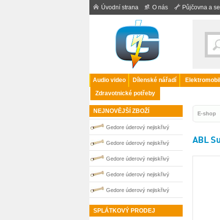
Úvodní strana
O nás
Půjčovna a se
Audio video
Dílenské nářadí
Elektromobil
Zdravotnické potřeby
NEJNOVĚJŠÍ ZBOŽÍ
E-shop
Gedore úderový nejiskřivý
ABL Su
plochý klíč vyhnutý 41 mm
Gedore úderový nejiskřivý
0100254S
plochý klíč vyhnutý 30 mm
Gedore úderový nejiskřivý
0100251S
plochý klíč vyhnutý 50 mm
Gedore úderový nejiskřivý
0100256S
plochý klíč vyhnutý 32 mm
Gedore úderový nejiskřivý
0100252S
plochý klíč vyhnutý 46 mm
SPLÁTKOVÝ PRODEJ
0100255S