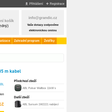
Přihlášení
Registrace
info@grandic.cz
ní košík
Vaše dotazy zodpovíme
ázdný)
elektronickou cestou
atizace
Zahradní program
Žebříky
35 m kabel
Předchozí zboží
ABL
ABL Pulsar Wallbox 11kW s
den
pevným 5m kabelem Typ 2,
Další zboží
černá
Kč
ABL Sursum 1W2221 nabíjecí
stanice Wallbox typ 2, 22 kW,