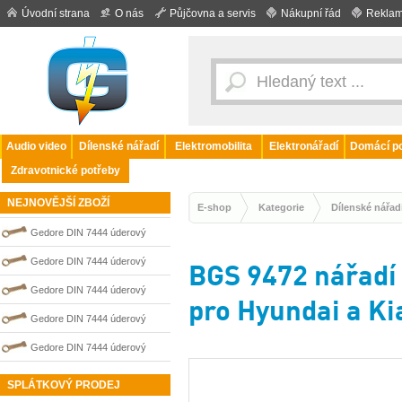
Úvodní strana
O nás
Půjčovna a servis
Nákupní řád
Reklam
Audio video
Dílenské nářadí
Elektromobilita
Elektronářadí
Domácí po
Zdravotnické potřeby
NEJNOVĚJŠÍ ZBOŽÍ
E-shop
Kategorie
Dílenské nářad
Gedore DIN 7444 úderový
nejiskřivý plochý (palcový) klíč
Gedore DIN 7444 úderový
BGS 9472 nářadí 
0100205S
nejiskřivý plochý (palcový) klíč
Gedore DIN 7444 úderový
pro Hyundai a Ki
0100206S
nejiskřivý plochý (palcový) klíč
Gedore DIN 7444 úderový
0100207S
nejiskřivý plochý (palcový) klíč
Gedore DIN 7444 úderový
0100209S
nejiskřivý plochý (palcový) klíč
SPLÁTKOVÝ PRODEJ
0100204S