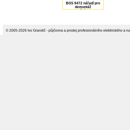
BGS 9472 nářadí pro
demontáž
recirkulačního ventilu
pro Hyundai a Kia
© 2005-2026 Ivo Grandič - půjčovna a prodej profesionálního elektrického a ručn