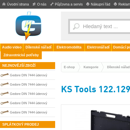
Úvodní strana
O nás
Půjčovna a servis
Nákupní řád
Reklam
Audio video
Dílenské nářadí
Elektromobilita
Elektronářadí
Domácí po
Zdravotnické potřeby
NEJNOVĚJŠÍ ZBOŽÍ
E-shop
Kategorie
Dílenské nářad
Gedore DIN 7444 úderový
nejiskřivý plochý (palcový) klíč
Gedore DIN 7444 úderový
KS Tools 122.129
0100204S
nejiskřivý plochý (palcový) klíč
Gedore DIN 7444 úderový
0100202S
nejiskřivý plochý (palcový) klíč
Gedore DIN 7444 úderový
0100210S
nejiskřivý plochý (palcový) klíč
Gedore DIN 7444 úderový
0100207S
nejiskřivý plochý (palcový) klíč
SPLÁTKOVÝ PRODEJ
0100209S