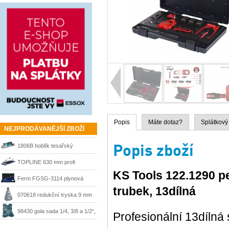
Popis
Máte dotaz?
Splátkový
NEJPRODÁVANĚJŠÍ ZBOŽÍ
Popis zboží
1806B hoblík tesařský
velkoplošný 170 mm Makita
TOPLINE 630 mm profi
KS Tools 122.1290 p
řezačka Kaufmann
Ferm FGSG-3114 plynová
trubek, 13dílná
pájka SGM1006
070618 redukční tryska 9 mm
Steinel
98430 gola sada 1/4, 3/8 a 1/2“,
Profesionální 13dílná
215 dílů + kufr Mannesmann