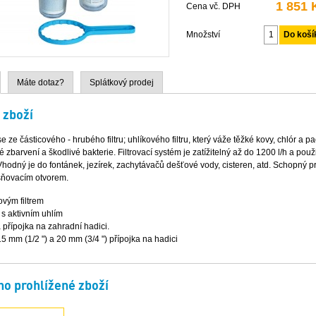
1 851 
Cena vč. DPH
Množství
Máte dotaz?
Splátkový prodej
 zboží
e ze částicového - hrubého filtru; uhlíkového filtru, který váže těžké kovy, chlór a p
 zbarvení a škodlivé bakterie. Filtrovací systém je zatížitelný až do 1200 l/h a použi
Vhodný je do fontánek, jezírek, zachytávačů dešťové vody, cisteren, atd. Schopný p
ňovacím otvorem.
ovým filtrem
m s aktivním uhlím
 přípojka na zahradní hadici.
5 mm (1/2 ") a 20 mm (3/4 ") přípojka na hadici
o prohlížené zboží