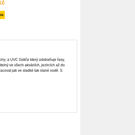
Kč
achy; a UVC čističe který odstraňuje řasy,
telný ve všech akváriích, jezírcích až do
racovat jak ve sladké tak slané vodě. S