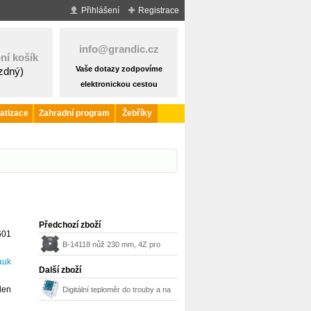
Přihlášení
Registrace
info@grandic.cz
ní košík
Vaše dotazy zodpovíme
ázdný)
elektronickou cestou
atizace
Zahradní program
Žebříky
Předchozí zboží
601
B-14118 nůž 230 mm, 4Z pro
auk
křovinořez Makita
Další zboží
den
Digitální teploměr do trouby a na
pečení masa Sunartis