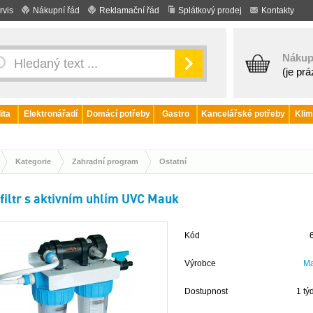
rvis
Nákupní řád
Reklamační řád
Splátkový prodej
Kontakty
Nákup
(je pr
ita
Elektronářadí
Domácí potřeby
Gastro
Kancelářské potřeby
Klim
Kategorie
Zahradní program
Ostatní
filtr s aktivním uhlím UVC Mauk
Kód
Výrobce
M
Dostupnost
1 tý