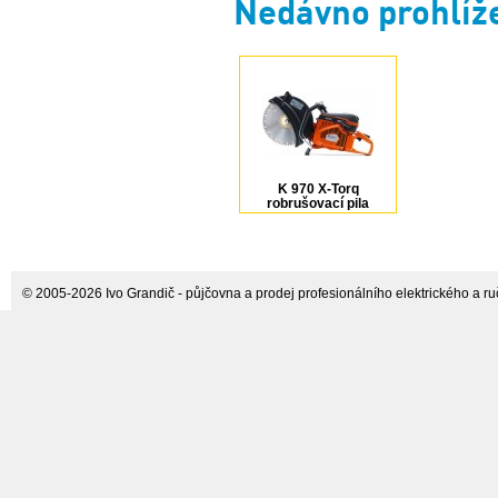
Nedávno prohlíž
K 970 X-Torq
robrušovací pila
16"/400 mm
Husqvarna
© 2005-2026 Ivo Grandič - půjčovna a prodej profesionálního elektrického a ručn