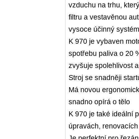
vzduchu na trhu, kter
filtru a vestavěnou a
vysoce účinný systém 
K 970 je vybaven mot
spotřebu paliva o 20 
zvyšuje spolehlivost a
Stroj se snadněji star
Má novou ergonomicko
snadno opírá o tělo
K 970 je také ideální 
úpravách, renovacích
Je perfektní pro řezá