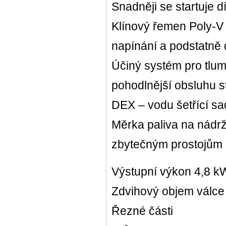
Snadněji se startuje 
Klínový řemen Poly-V
napínání a podstatně 
Účiný systém pro tlume
pohodlnější obsluhu s
DEX – vodu šetřící s
Měrka paliva na nádrž
zbytečným prostojům
Výstupní výkon 4,8 kW
Zdvihový objem válce
Řezné části