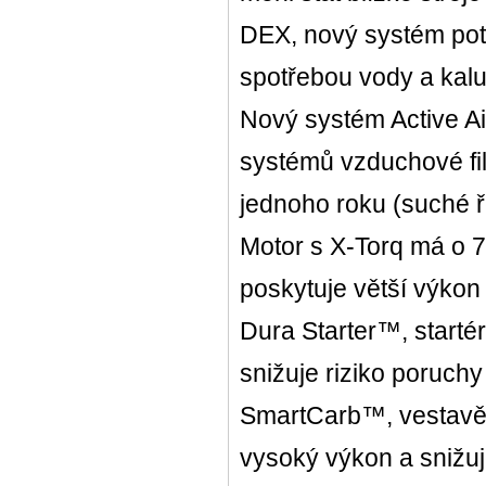
DEX, nový systém potl
spotřebou vody a kal
Nový systém Active Air
systémů vzduchové fi
jednoho roku (suché ře
Motor s X-Torq má o 7
poskytuje větší výkon
Dura Starter™, starté
snižuje riziko poruchy
SmartCarb™, vestavěn
vysoký výkon a snižuj