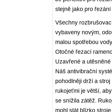
stejně jako pro řezání
Všechny rozbrušovací 
vybaveny novým, odol
malou spotřebou vod
Otočné řezací rameno 
Uzavřené a utěsněné p
Náš antivibrační systé
pohodlněji drží a stro
rukojeťmi je větší, ab
se snížila zátěž. Ruko
mohl stát blízko stroj