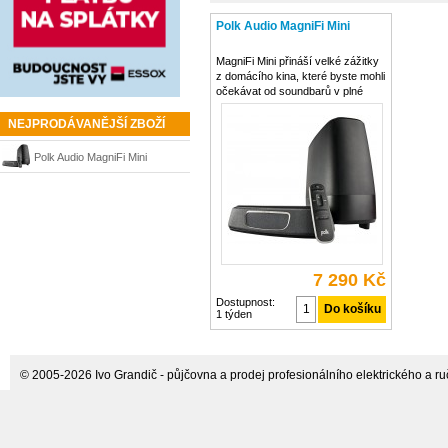
Polk Audio MagniFi Mini
MagniFi Mini přináší velké zážitky
z domácího kina, které byste mohli
očekávat od soundbarů v plné
velikosti, v ultrakompaktním
designu Je kompatibilní s většinou
NEJPRODÁVANĚJŠÍ ZBOŽÍ
televizorů, je snadné jej nastavit a
využívá technologii Polk
Polk Audio MagniFi Mini
7 290 Kč
Dostupnost:
1 týden
© 2005-2026 Ivo Grandič - půjčovna a prodej profesionálního elektrického a ručn