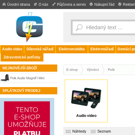
Úvodní strana
O nás
Půjčovna a servis
Nákupní řád
Reklam
Audio video
Dílenské nářadí
Elektromobilita
Elektronářadí
Domácí po
Zdravotnické potřeby
NEJNOVĚJŠÍ ZBOŽÍ
E-shop
Výrobci
Polk
Polk Audio MagniFi Mini
SPLÁTKOVÝ PRODEJ
Audio video
Náhledy
Seznam