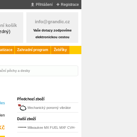
Přihlášení
Registrace
info@grandic.cz
ní košík
Vaše dotazy zodpovíme
ázdný)
elektronickou cestou
atizace
Zahradní program
Žebříky
rační pěchy a desky
Předchozí zboží
les
Mechanický ponorný vibrátor
den
CMP - 2kW
Další zboží
Kč
Milwaukee MX FUEL MXF CVH-
25 MM hlava k ponornému