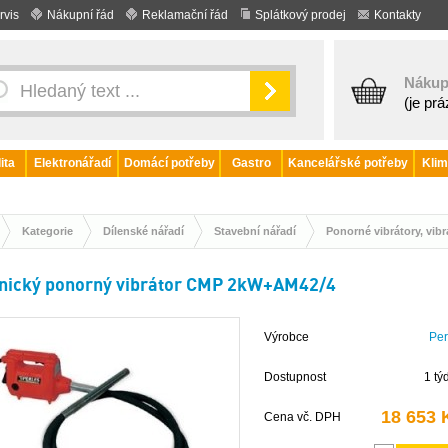
rvis
Nákupní řád
Reklamační řád
Splátkový prodej
Kontakty
Nákup
(je pr
ita
Elektronářadí
Domácí potřeby
Gastro
Kancelářské potřeby
Klim
Kategorie
Dílenské nářadí
Stavební nářadí
Ponorné vibrátory, vib
ický ponorný vibrátor CMP 2kW+AM42/4
Výrobce
Per
Dostupnost
1 tý
18 653 
Cena vč. DPH